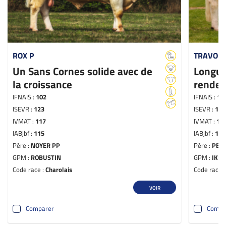
ROX P
TRAVOLT
Un Sans Cornes solide avec de
Longue
la croissance
rendez
IFNAIS :
102
IFNAIS :
10
ISEVR :
123
ISEVR :
112
IVMAT :
117
IVMAT :
11
IABjbf :
115
IABjbf :
106
Père :
NOYER PP
Père :
PER
GPM :
ROBUSTIN
GPM :
IKEA
Code race :
Charolais
Code race 
VOIR
Comparer
Compa