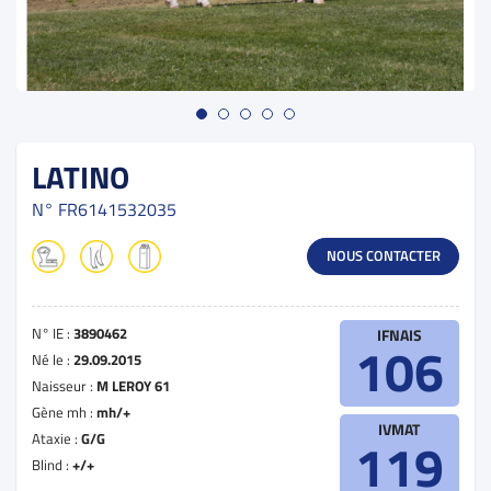
LATINO
N°
FR6141532035
NOUS CONTACTER
N° IE :
3890462
IFNAIS
106
Né le :
29.09.2015
Naisseur :
M LEROY 61
Gène mh :
mh/+
IVMAT
Ataxie :
G/G
119
Blind :
+/+