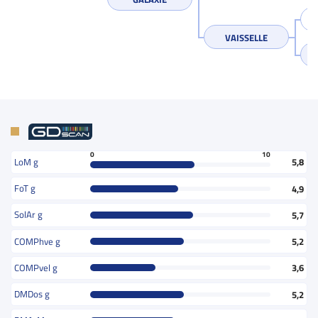
VAISSELLE
0
10
LoM g
5,8
FoT g
4,9
SolAr g
5,7
COMPhve g
5,2
COMPvel g
3,6
DMDos g
5,2