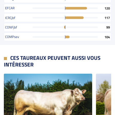
EFCAR
120
ICRCjbf
117
CONFjbf
99
COMPsev
104
CES TAUREAUX PEUVENT AUSSI VOUS
INTÉRESSER