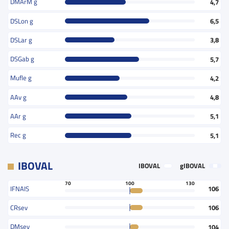
DMArM g
4,7
DSLon g
6,5
DSLar g
3,8
DSGab g
5,7
Mufle g
4,2
AAv g
4,8
AAr g
5,1
Rec g
5,1
IBOVAL
IBOVAL
gIBOVAL
70
100
130
IFNAIS
106
CRsev
106
DMsev
104