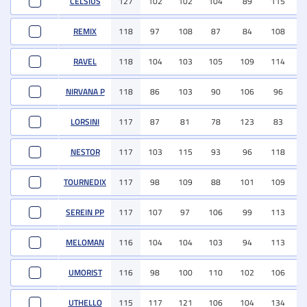
CELSIUS
127
102
102
104
89
115
10
REMIX
118
97
108
87
84
108
9
RAVEL
118
104
103
105
109
114
9
NIRVANA P
118
86
103
90
106
96
10
LORSINI
117
87
81
78
123
83
7
NESTOR
117
103
115
93
96
118
9
TOURNEDIX
117
98
109
88
101
109
9
SEREIN PP
117
107
97
106
99
113
11
MELOMAN
116
104
104
103
94
113
10
UMORIST
116
98
100
110
102
106
9
UTHELLO
115
117
121
106
104
134
11