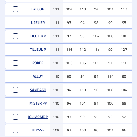
FALCON
111
104
110
94
101
113
9
UZELIER
111
93
94
98
99
95
9
FIGUIER P
111
97
95
104
108
100
10
TILLEUL P
111
116
112
114
99
127
11
POKER
110
103
105
105
91
110
9
ALLUY
110
85
94
81
114
85
8
SANTIAGO
110
94
110
96
108
104
11
MISTER PP
110
94
101
91
100
99
10
JOLIMOME P
110
93
90
95
92
92
10
ULYSSE
109
92
100
90
101
96
9