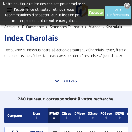
Notre boutique utilise des cookies pour améliorer
l'expérience utilisateur et nous vous
Plus
J'accepte
recommandons d'accepter leur utilisation pour
d'informations
profiter pleinement de votre navigation.
Accueil
E-Commerce
Semences Taureaux
Viande
Charolais
Index Charolais
Découvrez ci-dessous notre sélection de taureaux Charolais : triez, filtrez
et consultez nos fiches taureaux avec les dernières mises à jour d'index.
FILTRES
240 taureaux correspondent à votre recherche.
Nom
IFNAIS
CRsev
DMsev
DSsev
FOSsev
ISEVR
AV
Comparer
Comparer
Nom
IFNAIS
CRsev
DMsev
DSsev
FOSsev
ISEVR
AV