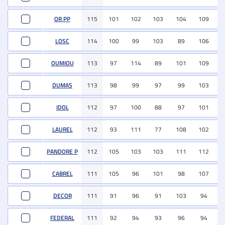
OR PP
115
101
102
103
104
109
9
LOSC
114
100
99
103
89
106
8
OUMIOU
113
97
114
89
101
109
9
DUMAS
113
98
99
97
99
103
9
IDOL
112
97
100
88
97
101
8
LAUREL
112
93
111
77
108
102
9
PANDORE P
112
105
103
103
111
112
10
CABREL
111
105
96
101
98
107
9
DECOR
111
91
96
91
103
94
8
FEDERAL
111
92
94
93
96
94
9