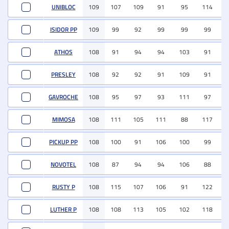
UNIBLOC
109
107
109
91
95
114
9
ISIDOR PP
109
99
92
99
99
99
10
ATHOS
108
91
94
94
103
91
8
PRESLEY
108
92
92
91
109
91
9
GAVROCHE
108
95
97
93
111
97
11
MIMOSA
108
111
105
111
88
117
11
PICKUP PP
108
100
91
106
100
99
12
NOVOTEL
108
87
94
94
106
88
9
RUSTY P
108
115
107
106
91
122
10
LUTHER P
108
108
113
105
102
118
10