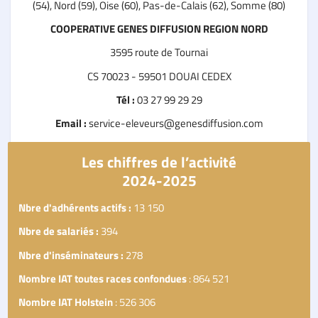
(54), Nord (59), Oise (60), Pas-de-Calais (62), Somme (80)
COOPERATIVE GENES DIFFUSION REGION NORD
3595 route de Tournai
CS 70023 - 59501 DOUAI CEDEX
Tél :
03 27 99 29 29
Email :
service-eleveurs@genesdiffusion.com
Les chiffres de l’activité
2024-2025
Nbre d'adhérents actifs :
13 150
Nbre de salariés :
394
Nbre d'inséminateurs :
278
Nombre IAT toutes races confondues
: 864 521
Nombre IAT Holstein
: 526 306