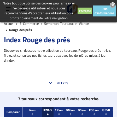
Notre boutique utilise des cookies pour améliorer
l'expérience utilisateur et nous vous
Plus
J'accepte
recommandons d'accepter leur utilisation pour
d'informations
profiter pleinement de votre navigation.
Accueil
E-Commerce
Semences Taureaux
Viande
Rouge des prés
Index Rouge des prés
Découvrez ci-dessous notre sélection de taureaux Rouge des près : triez,
filtrez et consultez nos fiches taureaux avec les dernières mises à jour
d'index.
FILTRES
7 taureaux correspondent à votre recherche.
Nom
IFNAIS
CRsev
DMsev
DSsev
FOSsev
ISEVR
AV
Comparer