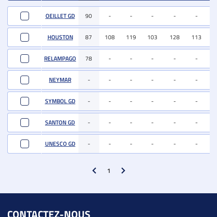
Comparer
Nom
IFNAIS
CRsev
DMsev
DSsev
FOSsev
ISEVR
AV
OEILLET GD
90
-
-
-
-
-
-
HOUSTON
87
108
119
103
128
113
8
RELAMPAGO
78
-
-
-
-
-
-
NEYMAR
-
-
-
-
-
-
-
SYMBOL GD
-
-
-
-
-
-
-
SANTON GD
-
-
-
-
-
-
-
UNESCO GD
-
-
-
-
-
-
-
1
CONTACTEZ-NOUS