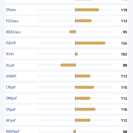
DSsev
119
FOSsev
113
REACsev
95
ISEVR
124
AVel
102
ALait
88
IVMAT
112
CRpsf
115
DMpsf
112
DSpsf
116
AFpsf
112
RIAPgef
98