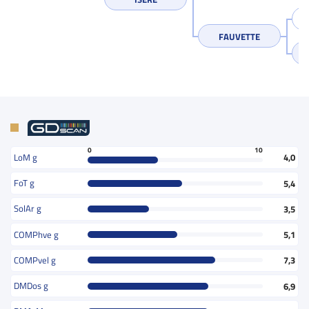
FAUVETTE
0
10
LoM g
4,0
FoT g
5,4
SolAr g
3,5
COMPhve g
5,1
COMPvel g
7,3
DMDos g
6,9