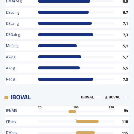
DMArM g
6,9
DSLon g
6,7
DSLar g
7,1
DSGab g
7,3
Mufle g
5,1
AAv g
5,7
AAr g
5,5
Rec g
7,3
IBOVAL
IBOVAL
gIBOVAL
70
100
130
IFNAIS
94
CRsev
118
DMsev
115