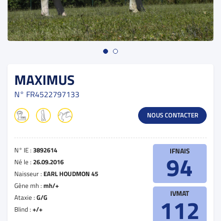
MAXIMUS
N°
FR4522797133
NOUS CONTACTER
N° IE :
3892614
IFNAIS
94
Né le :
26.09.2016
Naisseur :
EARL HOUDMON 45
Gène mh :
mh/+
IVMAT
Ataxie :
G/G
112
Blind :
+/+