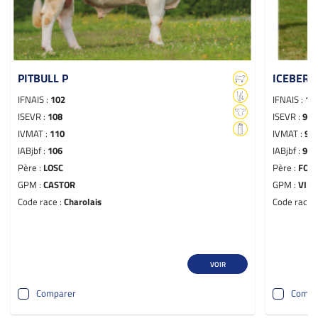
PITBULL P
ICEBERG
IFNAIS :
102
IFNAIS :
10
ISEVR :
108
ISEVR :
99
IVMAT :
110
IVMAT :
99
IABjbf :
106
IABjbf :
97
Père :
LOSC
Père :
FOR
GPM :
CASTOR
GPM :
VIRG
Code race :
Charolais
Code race 
VOIR
Comparer
Compa