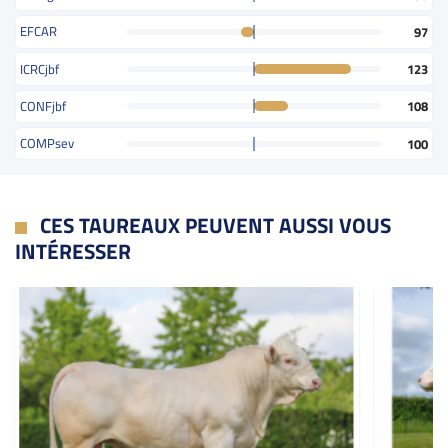
EFCAR
97
ICRCjbf
123
CONFjbf
108
COMPsev
100
CES TAUREAUX PEUVENT AUSSI VOUS
INTÉRESSER