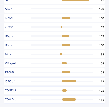
ALait
100
IVMAT
108
CRpsf
99
DMpsf
107
DSpsf
108
AFpsf
98
RIAPgef
105
EFCAR
108
ICRCjbf
114
CONFjbf
105
COMPsev
114