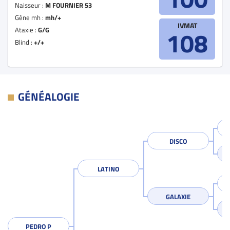
Naisseur :
M FOURNIER 53
Gène mh :
mh/+
IVMAT
Ataxie :
G/G
108
Blind :
+/+
GÉNÉALOGIE
DISCO
LATINO
GALAXIE
PEDRO P