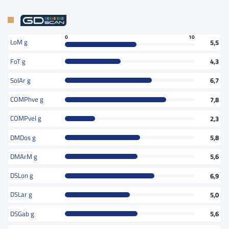
0
10
LoM g
5,5
FoT g
4,3
SolAr g
6,7
COMPhve g
7,8
COMPvel g
2,3
DMDos g
5,8
DMArM g
5,6
DSLon g
6,9
DSLar g
5,0
DSGab g
5,6