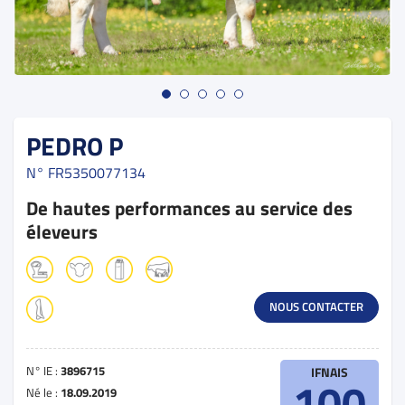
PEDRO P
N°
FR5350077134
De hautes performances au service des
éleveurs
NOUS CONTACTER
N° IE :
3896715
IFNAIS
100
Né le :
18.09.2019