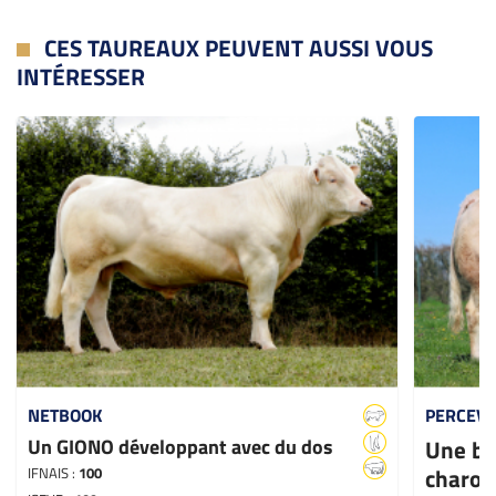
CES TAUREAUX PEUVENT AUSSI VOUS
INTÉRESSER
NETBOOK
PERCEV
Un GIONO développant avec du dos
Une be
charol
IFNAIS :
100