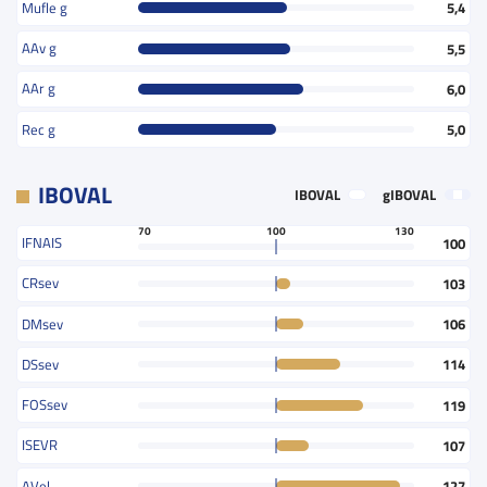
Mufle g
5,4
AAv g
5,5
AAr g
6,0
Rec g
5,0
IBOVAL
IBOVAL
gIBOVAL
70
100
130
IFNAIS
100
CRsev
103
DMsev
106
DSsev
114
FOSsev
119
ISEVR
107
AVel
127