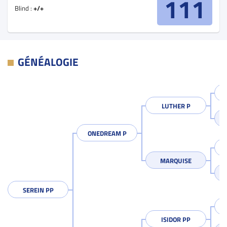
111
Blind :
+/+
GÉNÉALOGIE
LUTHER P
ONEDREAM P
MARQUISE
SEREIN PP
ISIDOR PP