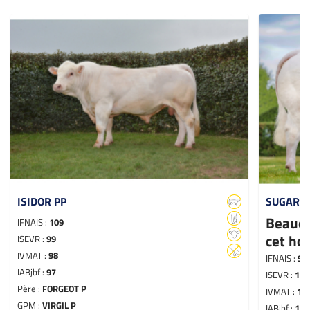
ISIDOR PP
SUGAR P
Beauco
IFNAIS :
109
cet ho
ISEVR :
99
IVMAT :
98
IFNAIS :
96
IABjbf :
97
ISEVR :
127
Père :
FORGEOT P
IVMAT :
12
GPM :
VIRGIL P
IABjbf :
110