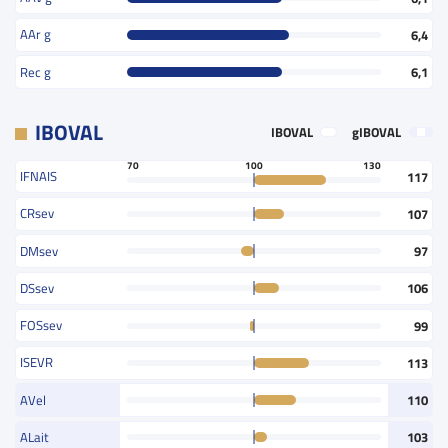
AAr g
6,4
Rec g
6,1
IBOVAL
IBOVAL
gIBOVAL
70
100
130
IFNAIS
117
CRsev
107
DMsev
97
DSsev
106
FOSsev
99
ISEVR
113
AVel
110
ALait
103