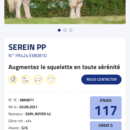
SEREIN PP
N°
FR4243380810
Augmentez le squelette en toute sérénité
NOUS CONTACTER
N° IE :
38A0671
IFNAIS
117
Né le :
03.09.2021
Naisseur :
EARL BOYER 42
Gène mh :
+/+
IVMAT G
Ataxie :
G/G