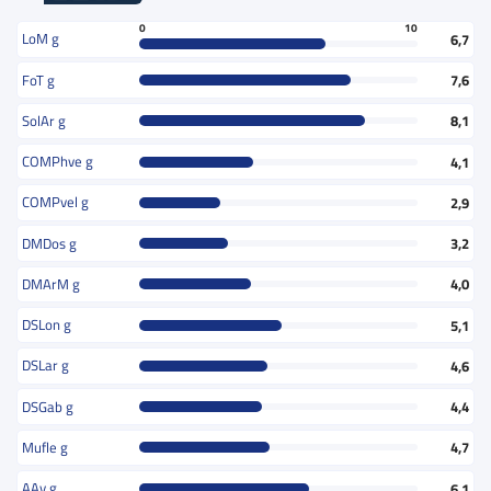
0
10
LoM g
6,7
FoT g
7,6
SolAr g
8,1
COMPhve g
4,1
COMPvel g
2,9
DMDos g
3,2
DMArM g
4,0
DSLon g
5,1
DSLar g
4,6
DSGab g
4,4
Mufle g
4,7
AAv g
6,1