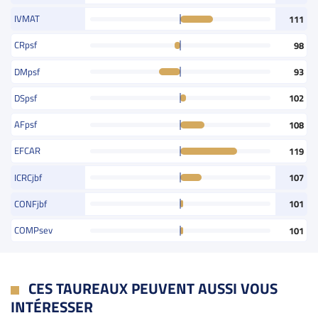
IVMAT
111
CRpsf
98
DMpsf
93
DSpsf
102
AFpsf
108
EFCAR
119
ICRCjbf
107
CONFjbf
101
COMPsev
101
CES TAUREAUX PEUVENT AUSSI VOUS
INTÉRESSER