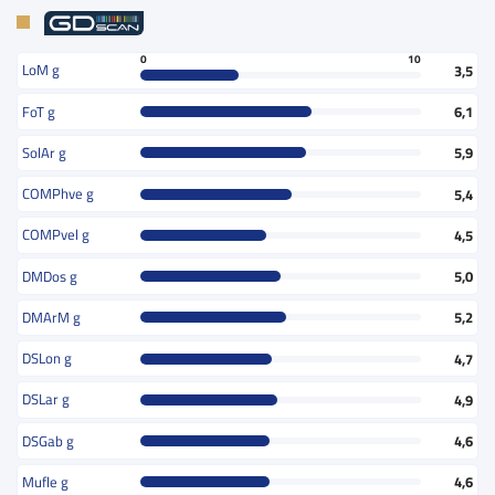
0
10
LoM g
3,5
FoT g
6,1
SolAr g
5,9
COMPhve g
5,4
COMPvel g
4,5
DMDos g
5,0
DMArM g
5,2
DSLon g
4,7
DSLar g
4,9
DSGab g
4,6
Mufle g
4,6