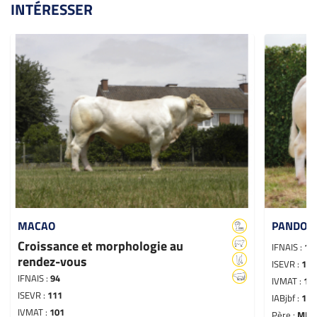
INTÉRESSER
MACAO
PANDORE
Croissance et morphologie au
IFNAIS :
11
rendez-vous
ISEVR :
112
IFNAIS :
94
IVMAT :
10
ISEVR :
111
IABjbf :
116
IVMAT :
101
Père :
MER