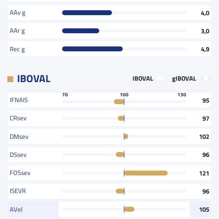
AAv g
4,0
AAr g
3,0
Rec g
4,9
IBOVAL
IBOVAL
gIBOVAL
70
100
130
IFNAIS
95
CRsev
97
DMsev
102
DSsev
96
FOSsev
121
ISEVR
96
AVel
105