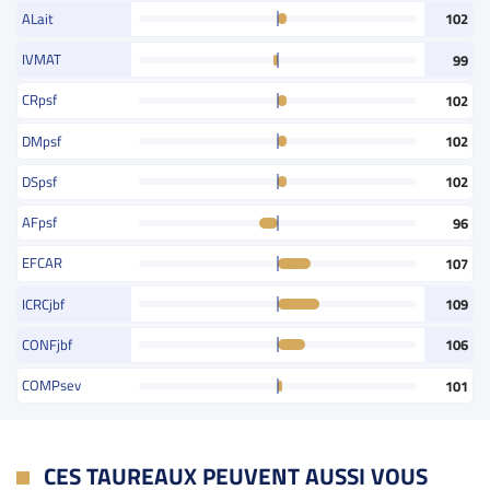
ALait
102
IVMAT
99
CRpsf
102
DMpsf
102
DSpsf
102
AFpsf
96
EFCAR
107
ICRCjbf
109
CONFjbf
106
COMPsev
101
CES TAUREAUX PEUVENT AUSSI VOUS