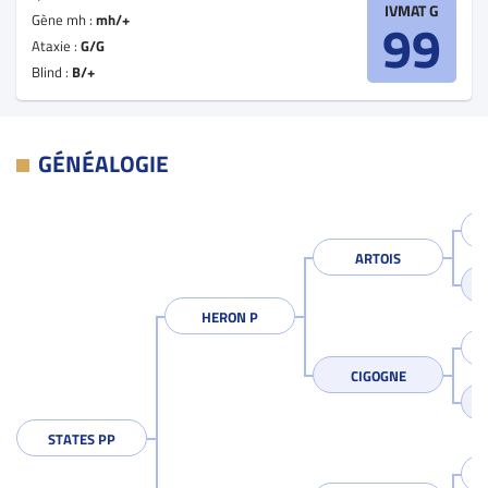
IVMAT G
Gène mh :
mh/+
99
Ataxie :
G/G
Blind :
B/+
GÉNÉALOGIE
ARTOIS
HERON P
CIGOGNE
STATES PP