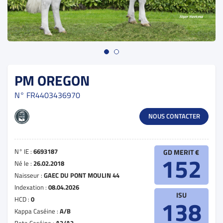
PM OREGON
N°
FR4403436970
NOUS CONTACTER
N° IE :
6693187
GD MERIT €
152
Né le :
26.02.2018
Naisseur :
GAEC DU PONT MOULIN 44
Indexation :
08.04.2026
ISU
HCD :
0
138
Kappa Caséine :
A/B
Beta Caséine :
A2/A2