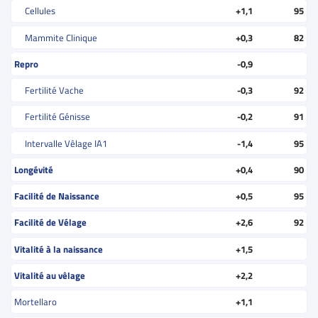
Cellules
+1,1
95
Mammite Clinique
+0,3
82
Repro
-0,9
Fertilité Vache
-0,3
92
Fertilité Génisse
-0,2
91
Intervalle Vêlage IA1
-1,4
95
Longévité
+0,4
90
Facilité de Naissance
+0,5
95
Facilité de Vélage
+2,6
92
Vitalité à la naissance
+1,5
Vitalité au vêlage
+2,2
Mortellaro
+1,1