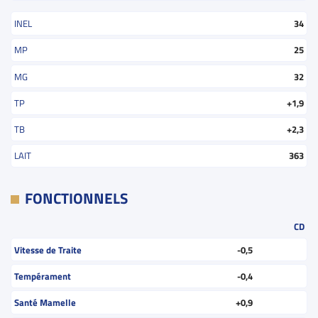
INEL
34
MP
25
MG
32
TP
+1,9
TB
+2,3
LAIT
363
FONCTIONNELS
CD
Vitesse de Traite
-0,5
Tempérament
-0,4
Santé Mamelle
+0,9