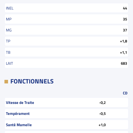
INEL
44
MP
35
MG
37
TP
+1,8
TB
+1,1
LAIT
683
FONCTIONNELS
CD
Vitesse de Traite
-0,2
Tempérament
-0,5
Santé Mamelle
+1,0