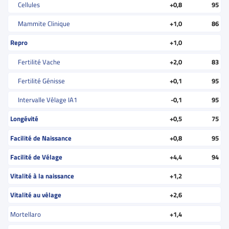
Cellules
+0,8
95
Mammite Clinique
+1,0
86
Repro
+1,0
Fertilité Vache
+2,0
83
Fertilité Génisse
+0,1
95
Intervalle Vêlage IA1
-0,1
95
Longévité
+0,5
75
Facilité de Naissance
+0,8
95
Facilité de Vélage
+4,4
94
Vitalité à la naissance
+1,2
Vitalité au vêlage
+2,6
Mortellaro
+1,4