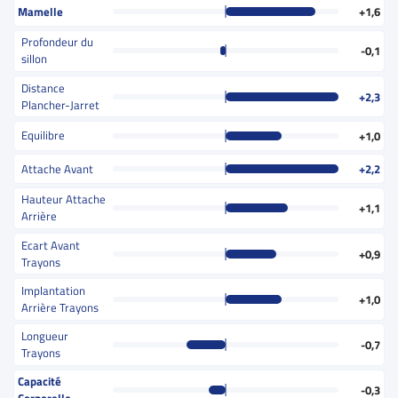
Mamelle
+1,6
Profondeur du
-0,1
sillon
Distance
+2,3
Plancher-Jarret
Equilibre
+1,0
Attache Avant
+2,2
Hauteur Attache
+1,1
Arrière
Ecart Avant
+0,9
Trayons
Implantation
+1,0
Arrière Trayons
Longueur
-0,7
Trayons
Capacité
-0,3