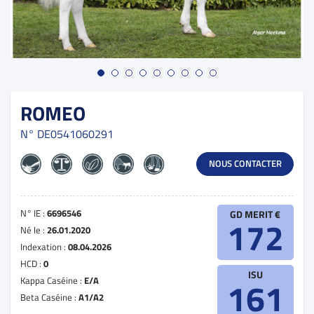
ROMEO
N°
DE0541060291
NOUS CONTACTER
N° IE :
6696546
GD MERIT €
172
Né le :
26.01.2020
Indexation :
08.04.2026
HCD :
0
ISU
Kappa Caséine :
E/A
161
Beta Caséine :
A1/A2