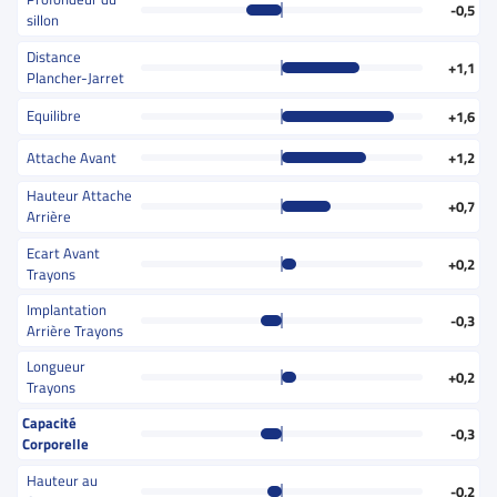
-0,5
sillon
Distance
+1,1
Plancher-Jarret
Equilibre
+1,6
Attache Avant
+1,2
Hauteur Attache
+0,7
Arrière
Ecart Avant
+0,2
Trayons
Implantation
-0,3
Arrière Trayons
Longueur
+0,2
Trayons
Capacité
-0,3
Corporelle
Hauteur au
-0,2