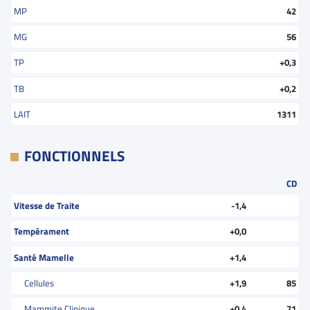
MP
42
MG
56
TP
+0,3
TB
+0,2
LAIT
1311
FONCTIONNELS
CD
Vitesse de Traite
-1,4
Tempérament
+0,0
Santé Mamelle
+1,4
Cellules
+1,9
85
Mammite Clinique
+0,4
71