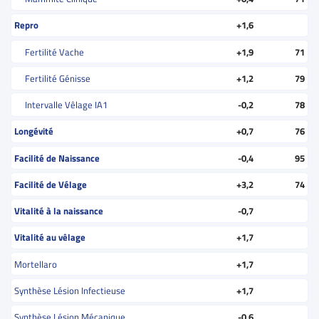
Repro
+1,6
Fertilité Vache
+1,9
71
Fertilité Génisse
+1,2
79
Intervalle Vêlage IA1
-0,2
78
Longévité
+0,7
76
Facilité de Naissance
-0,4
95
Facilité de Vélage
+3,2
74
Vitalité à la naissance
-0,7
Vitalité au vêlage
+1,7
Mortellaro
+1,7
Synthèse Lésion Infectieuse
+1,7
Synthèse Lésion Mécanique
-0,6