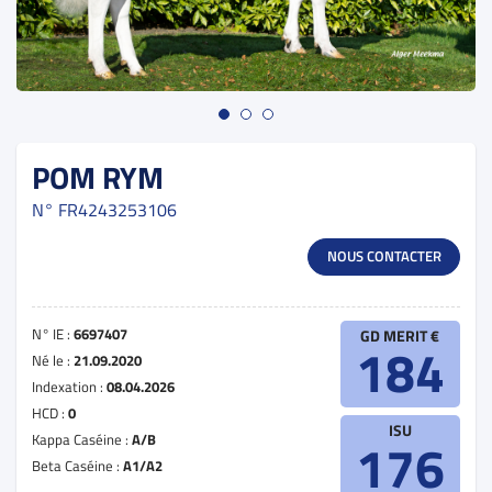
POM RYM
N°
FR4243253106
NOUS CONTACTER
N° IE :
6697407
GD MERIT €
184
Né le :
21.09.2020
Indexation :
08.04.2026
HCD :
0
ISU
Kappa Caséine :
A/B
176
Beta Caséine :
A1/A2