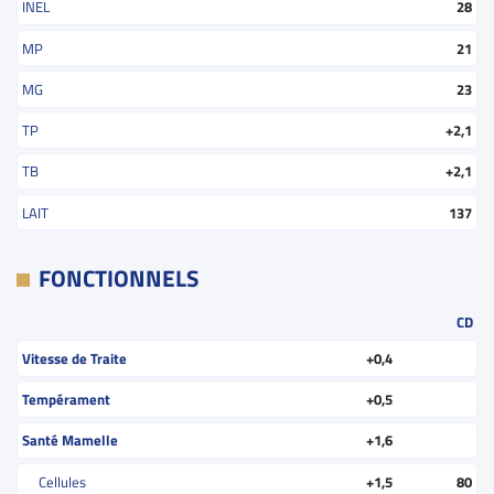
INEL
28
MP
21
MG
23
TP
+2,1
TB
+2,1
LAIT
137
FONCTIONNELS
CD
Vitesse de Traite
+0,4
Tempérament
+0,5
Santé Mamelle
+1,6
Cellules
+1,5
80