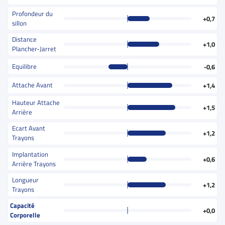
Profondeur du
+0,7
sillon
Distance
+1,0
Plancher-Jarret
Equilibre
-0,6
Attache Avant
+1,4
Hauteur Attache
+1,5
Arrière
Ecart Avant
+1,2
Trayons
Implantation
+0,6
Arrière Trayons
Longueur
+1,2
Trayons
Capacité
+0,0
Corporelle