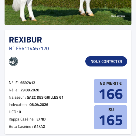
REXIBUR
N°
FR6114467120
NOUS CONTACTER
N° IE :
6697412
GD MERIT €
166
Né le :
29.08.2020
Naisseur :
GAEC DES GRILLES 61
Indexation :
08.04.2026
ISU
HCD :
0
165
Kappa Caséine :
E/ND
Beta Caséine :
A1/A2