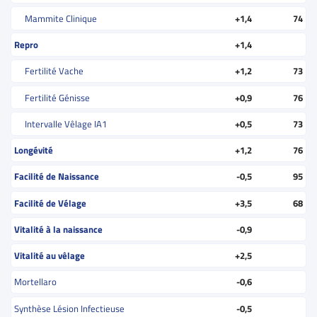
Mammite Clinique
+1,4
74
Repro
+1,4
Fertilité Vache
+1,2
73
Fertilité Génisse
+0,9
76
Intervalle Vêlage IA1
+0,5
73
Longévité
+1,2
76
Facilité de Naissance
-0,5
95
Facilité de Vélage
+3,5
68
Vitalité à la naissance
-0,9
Vitalité au vêlage
+2,5
Mortellaro
-0,6
Synthèse Lésion Infectieuse
-0,5