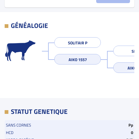
GÉNÉALOGIE
SOLITAIR P
SIL
AIKO 1557
AIKO 
STATUT GENETIQUE
SANS CORNES
Pp
HCD
0