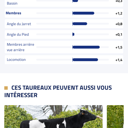
+0,3
Bassin
Membres
+1,2
Angle du Jarret
+0,8
Angle du Pied
+0,1
Membres arrière
+1,5
vue arrière
Locomotion
+1,4
CES TAUREAUX PEUVENT AUSSI VOUS
INTÉRESSER