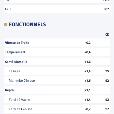
LAIT
302
FONCTIONNELS
CD
Vitesse de Traite
-0,2
Tempérament
+0,4
Santé Mamelle
+1,6
Cellules
+1,4
95
Mammite Clinique
+1,6
92
Repro
+1,1
Fertilité Vache
+1,4
92
Fertilité Génisse
-0,2
92