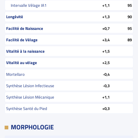
Intervalle Vêlage IA1
+1,1
95
Longévité
+1,3
90
Facilité de Naissance
+0,7
95
Facilité de Vélage
+3,4
89
Vitalité à la naissance
+1,5
Vitalité au vêlage
+2,5
Mortellaro
-0,4
Synthèse Lésion Infectieuse
-0,3
Synthèse Lésion Mécanique
+1,1
Synthèse Santé du Pied
+0,3
MORPHOLOGIE