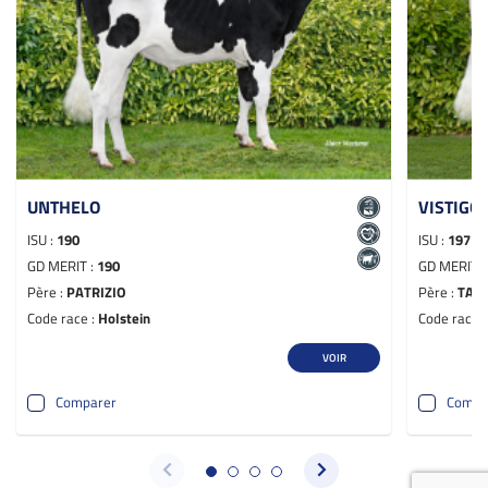
UNTHELO
VISTIGO 
ISU :
190
ISU :
197
GD MERIT :
190
GD MERIT 
Père :
PATRIZIO
Père :
TAL
Code race :
Holstein
Code race 
VOIR
Comparer
Compa