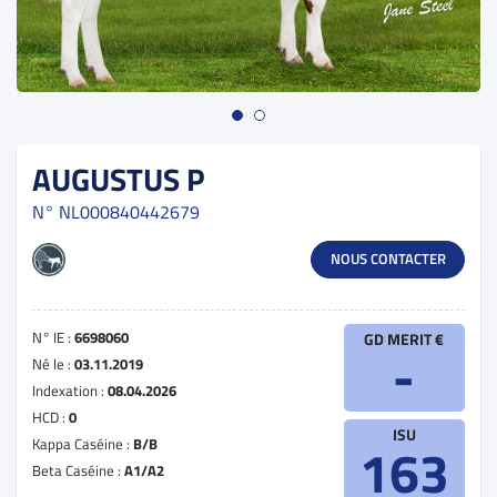
AUGUSTUS P
N°
NL000840442679
NOUS CONTACTER
N° IE :
6698060
GD MERIT €
-
Né le :
03.11.2019
Indexation :
08.04.2026
HCD :
0
ISU
Kappa Caséine :
B/B
163
Beta Caséine :
A1/A2