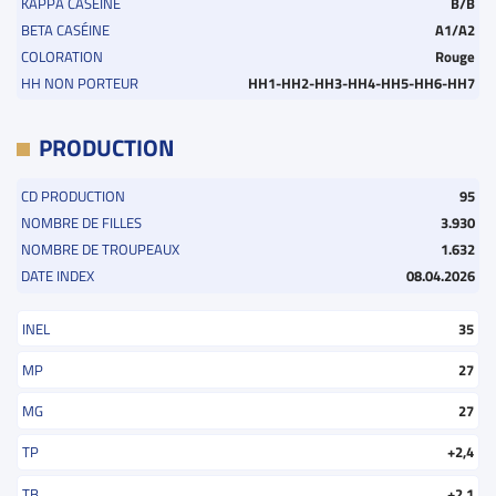
KAPPA CASÉINE
B/B
BETA CASÉINE
A1/A2
COLORATION
Rouge
HH NON PORTEUR
HH1-HH2-HH3-HH4-HH5-HH6-HH7
PRODUCTION
CD PRODUCTION
95
NOMBRE DE FILLES
3.930
NOMBRE DE TROUPEAUX
1.632
DATE INDEX
08.04.2026
INEL
35
MP
27
MG
27
TP
+2,4
TB
+2,1