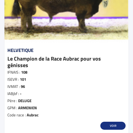
HELVETIQUE
Le Champion de la Race Aubrac pour vos
génisses
IFNAIS :
108
ISEVR :
101
IVMAT :
96
IABjbf :
-
Père :
DELUGE
GPM :
ARMENIEN
Code race :
Aubrac
VOIR