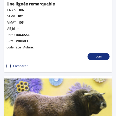
Une lignée remarquable
IFNAIS :
106
ISEVR :
102
IVMAT :
105
IABjbf :
-
Père :
BOGOSSE
GPM :
POUMEL
Code race :
Aubrac
VOIR
Comparer