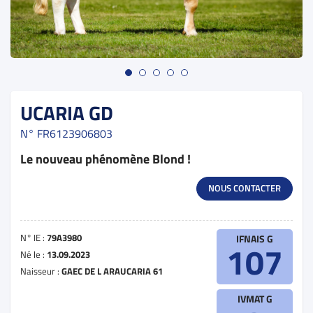
UCARIA GD
N°
FR6123906803
Le nouveau phénomène Blond !
NOUS CONTACTER
N° IE :
79A3980
IFNAIS G
107
Né le :
13.09.2023
Naisseur :
GAEC DE L ARAUCARIA 61
IVMAT G