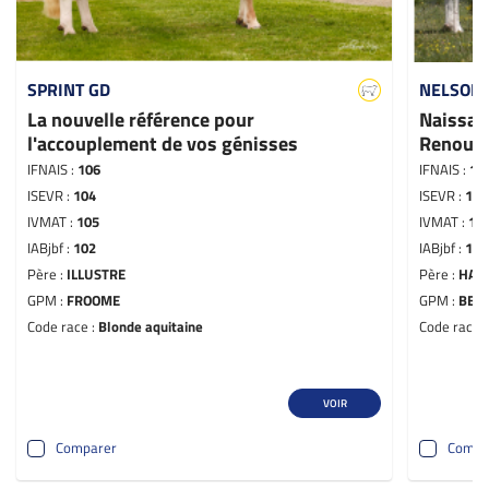
SPRINT GD
NELSON 
La nouvelle référence pour
Naissan
l'accouplement de vos génisses
Renouv
IFNAIS :
106
IFNAIS :
10
ISEVR :
104
ISEVR :
104
IVMAT :
105
IVMAT :
10
IABjbf :
102
IABjbf :
104
Père :
ILLUSTRE
Père :
HAK
GPM :
FROOME
GPM :
BEA
Code race :
Blonde aquitaine
Code race 
VOIR
Comparer
Compa