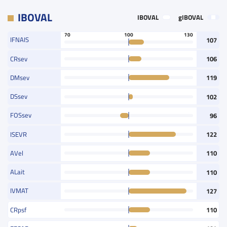
IBOVAL
IBOVAL
gIBOVAL
70
100
130
IFNAIS
107
CRsev
106
DMsev
119
DSsev
102
FOSsev
96
ISEVR
122
AVel
110
ALait
110
IVMAT
127
CRpsf
110