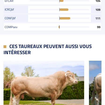
EFCAR
104
ICRCjbf
109
CONFjbf
111
COMPsev
99
CES TAUREAUX PEUVENT AUSSI VOUS
INTÉRESSER