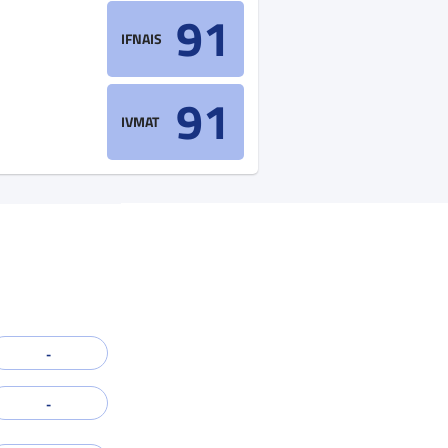
91
IFNAIS
91
IVMAT