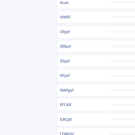
ALait
IVMAT
CRpsf
DMpsf
DSpsf
AFpsf
RIAPgef
EFCAR
ICRCjbf
CONFjbf