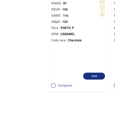
IFNAIS :
97
ISEVR :
120
IVMAT :
114
IABjbf :
120
Père :
POETIC P
GPM :
CARAMEL
Code race :
Charolais
VOIR
Comparer