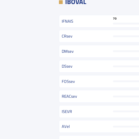
IBOVAL
70
IFNAIS
CRsev
DMsev
DSsev
FOSsev
REACsev
ISEVR
AVel