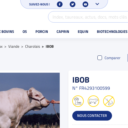
SUIVEZ-NOUS !
X BOVINS
OS
PORCIN
CAPRIN
EQUIN
BIOTECHNOLOGIES
ux
Viande
Charolais
IBOB
Comparer
IBOB
N°
FR4293100599
NOUS CONTACTER