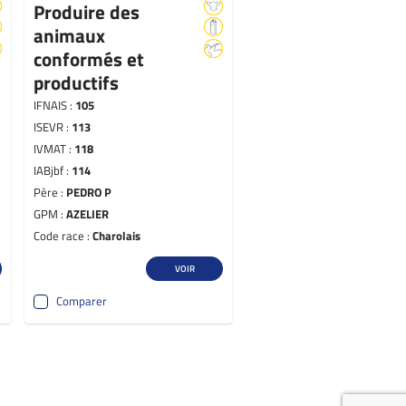
Produire des
animaux
conformés et
productifs
IFNAIS :
105
ISEVR :
113
IVMAT :
118
IABjbf :
114
Père :
PEDRO P
GPM :
AZELIER
Code race :
Charolais
VOIR
Comparer