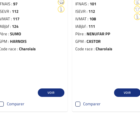
IFNAIS :
97
IFNAIS :
101
ISEVR :
112
ISEVR :
112
IVMAT :
117
IVMAT :
108
IABjbf :
124
IABjbf :
111
Père :
SUMO
Père :
NENUFAR PP
GPM :
HARNOIS
GPM :
CASTOR
Code race :
Charolais
Code race :
Charolais
VOIR
VOIR
Comparer
Comparer