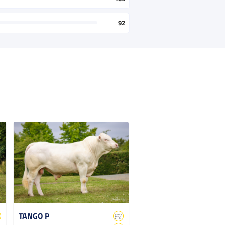
92
TANGO P