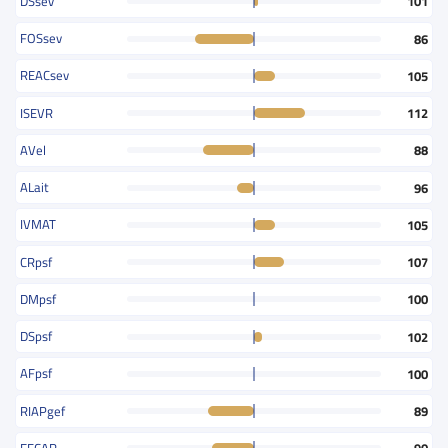
DSsev
101
FOSsev
86
REACsev
105
ISEVR
112
AVel
88
ALait
96
IVMAT
105
CRpsf
107
DMpsf
100
DSpsf
102
AFpsf
100
RIAPgef
89
EFCAR