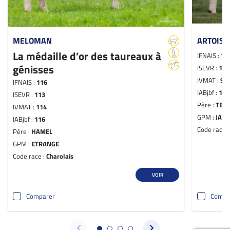
MELOMAN
ARTOIS
La médaille d’or des taureaux à
IFNAIS :
10
génisses
ISEVR :
100
IVMAT :
99
IFNAIS :
116
IABjbf :
108
ISEVR :
113
Père :
TER
IVMAT :
114
GPM :
JAC
IABjbf :
116
Code race 
Père :
HAMEL
GPM :
ETRANGE
Code race :
Charolais
VOIR
Comparer
Compa