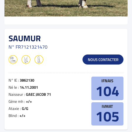
SAUMUR
N°
FR7121321470
NOUS CONTACTER
N° IE :
3862130
IFNAIS
104
Né le :
14.11.2001
Naisseur :
GAEC JACOB 71
Gène mh :
+/+
IVMAT
Ataxie :
G/G
105
Blind :
+/+