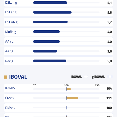
DSLon g
5,1
DSLar g
5,8
DSGab g
5,2
Mufle g
4,0
AAv g
4,0
AAr g
3,6
Rec g
5,0
IBOVAL
IBOVAL
gIBOVAL
70
100
130
IFNAIS
104
CRsev
111
DMsev
100