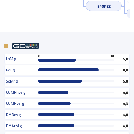
EPOPEE
0
10
LoM g
5,0
FoT g
8,0
SolAr g
5,8
COMPhve g
4,0
COMPvel g
4,3
DMDos g
4,8
DMArM g
4,8