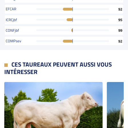
EFCAR
92
ICRCjbf
95
CONFjbf
99
COMPsev
92
CES TAUREAUX PEUVENT AUSSI VOUS
INTÉRESSER