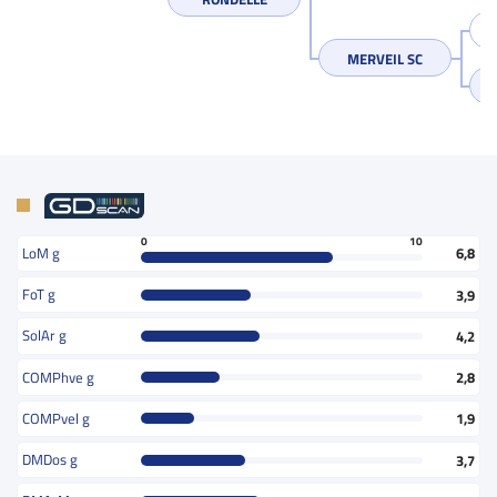
MERVEIL SC
0
10
LoM g
6,8
FoT g
3,9
SolAr g
4,2
COMPhve g
2,8
COMPvel g
1,9
DMDos g
3,7