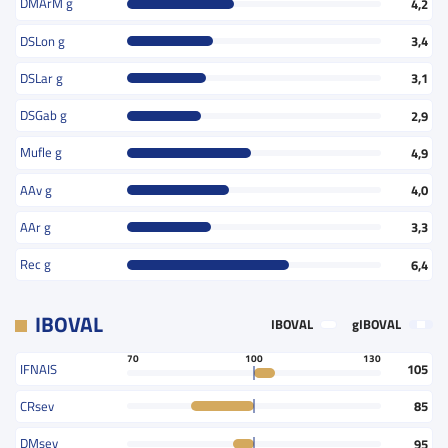
DMArM g
4,2
DSLon g
3,4
DSLar g
3,1
DSGab g
2,9
Mufle g
4,9
AAv g
4,0
AAr g
3,3
Rec g
6,4
IBOVAL
IBOVAL
gIBOVAL
70
100
130
IFNAIS
105
CRsev
85
DMsev
95