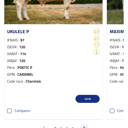
UKULELE P
MAXIMU
IFNAIS :
97
IFNAIS :
94
ISEVR :
120
ISEVR :
124
IVMAT :
114
IVMAT :
11
IABjbf :
120
IABjbf :
124
Père :
POETIC P
Père :
HAM
GPM :
CARAMEL
GPM :
VOLT
Code race :
Charolais
Code race 
VOIR
Comparer
Compa