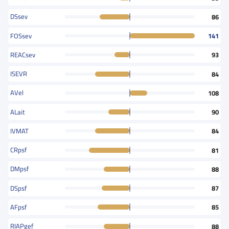
DSsev
86
FOSsev
141
REACsev
93
ISEVR
84
AVel
108
ALait
90
IVMAT
84
CRpsf
81
DMpsf
88
DSpsf
87
AFpsf
85
RIAPgef
88