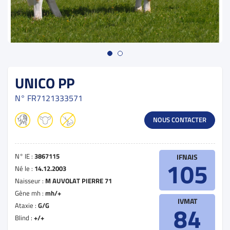
UNICO PP
N°
FR7121333571
NOUS CONTACTER
N° IE :
3867115
IFNAIS
105
Né le :
14.12.2003
Naisseur :
M AUVOLAT PIERRE 71
Gène mh :
mh/+
IVMAT
Ataxie :
G/G
84
Blind :
+/+