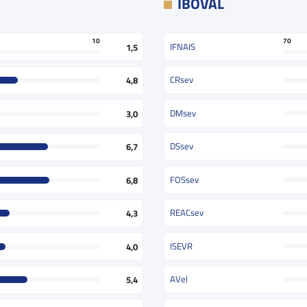
IBOVAL
70
10
IFNAIS
1,5
CRsev
4,8
DMsev
3,0
DSsev
6,7
FOSsev
6,8
REACsev
4,3
ISEVR
4,0
AVel
5,4