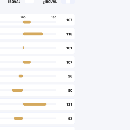
IBOVAL
gIBOVAL
100
130
107
118
101
107
96
90
121
92