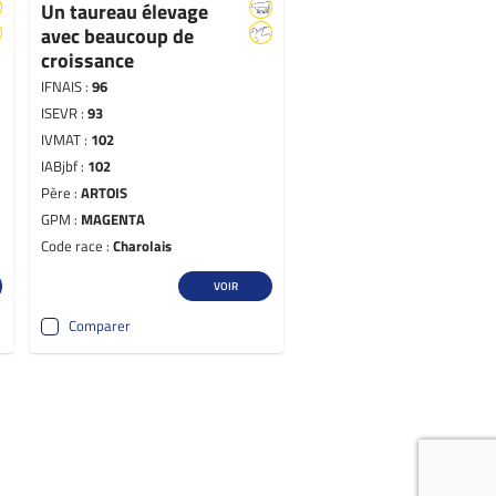
Un taureau élevage
avec beaucoup de
croissance
IFNAIS :
96
ISEVR :
93
IVMAT :
102
IABjbf :
102
Père :
ARTOIS
GPM :
MAGENTA
Code race :
Charolais
VOIR
Comparer