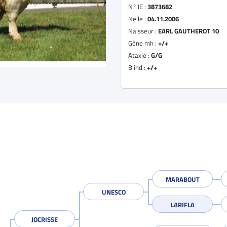
N° IE :
3873682
Né le :
04.11.2006
Naisseur :
EARL GAUTHEROT 10
Gène mh :
+/+
Ataxie :
G/G
Blind :
+/+
MARABOUT
UNESCO
LARIFLA
JOCRISSE