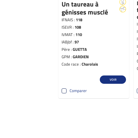
Un taureau à
génisses musclé
IFNAIS :
118
ISEVR :
108
IVMAT :
110
IABjbf :
97
Père :
GUETTA
GPM :
GARDIEN
Code race :
Charolais
VOIR
Comparer