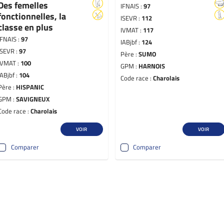
Des femelles
IFNAIS :
97
fonctionnelles, la
ISEVR :
112
classe en plus
IVMAT :
117
IFNAIS :
97
IABjbf :
124
ISEVR :
97
Père :
SUMO
IVMAT :
100
GPM :
HARNOIS
IABjbf :
104
Code race :
Charolais
Père :
HISPANIC
GPM :
SAVIGNEUX
Code race :
Charolais
VOIR
VOIR
Comparer
Comparer