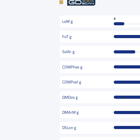
0
LoM g
FoT g
SolAr g
COMPhve g
COMPvel g
DMDos g
DMArM g
DSLon g