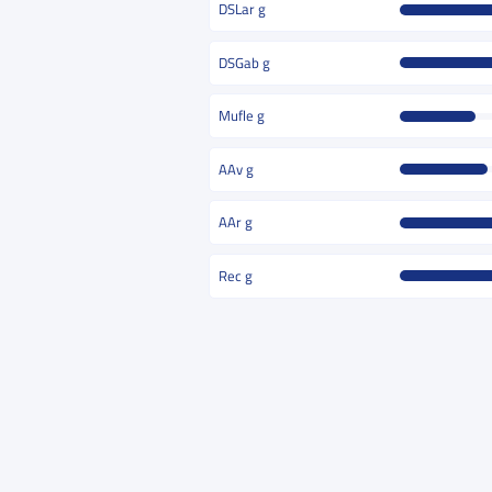
DSLar g
DSGab g
Mufle g
AAv g
AAr g
Rec g