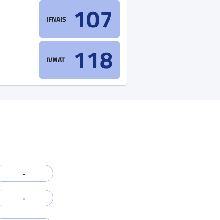
107
IFNAIS
118
IVMAT