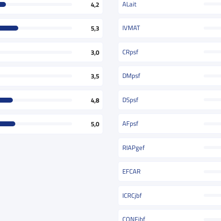
ALait
4,2
IVMAT
5,3
CRpsf
3,0
DMpsf
3,5
DSpsf
4,8
AFpsf
5,0
RIAPgef
EFCAR
ICRCjbf
CONFjbf