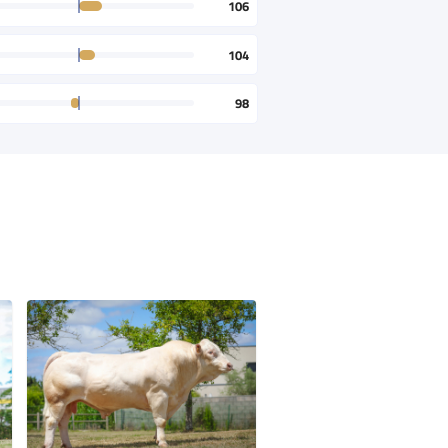
106
104
98