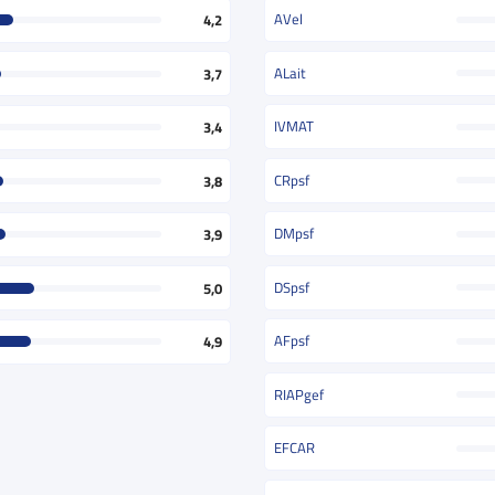
AVel
4,2
ALait
3,7
IVMAT
3,4
CRpsf
3,8
DMpsf
3,9
DSpsf
5,0
AFpsf
4,9
RIAPgef
EFCAR