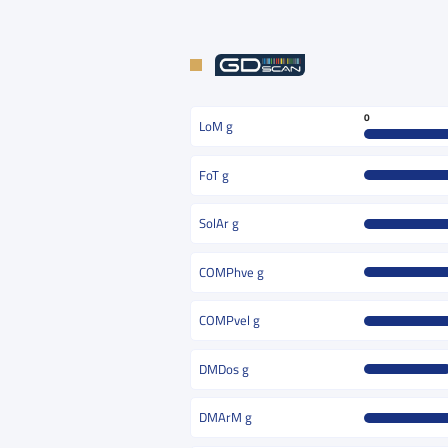
0
LoM g
FoT g
SolAr g
COMPhve g
COMPvel g
DMDos g
DMArM g