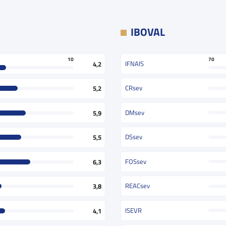
IBOVAL
70
10
IFNAIS
4,2
CRsev
5,2
DMsev
5,9
DSsev
5,5
FOSsev
6,3
REACsev
3,8
ISEVR
4,1