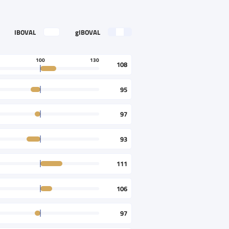
IBOVAL
gIBOVAL
100
130
108
95
97
93
111
106
97