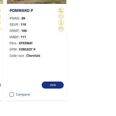
POMMARD P
IFNAIS :
99
ISEVR :
119
IVMAT :
109
IABjbf :
111
Père :
EPERNAY
GPM :
FORGEOT P
Code race :
Charolais
VOIR
Comparer