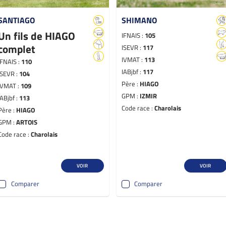
SANTIAGO
SHIMANO
Un fils de HIAGO
IFNAIS :
105
complet
ISEVR :
117
IVMAT :
113
IFNAIS :
110
IABjbf :
117
ISEVR :
104
Père :
HIAGO
IVMAT :
109
GPM :
IZMIR
IABjbf :
113
Code race :
Charolais
Père :
HIAGO
GPM :
ARTOIS
Code race :
Charolais
VOIR
VOIR
Comparer
Comparer