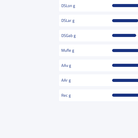
DSLon g
DSLar g
DSGab g
Mufle g
AAv g
AAr g
Rec g