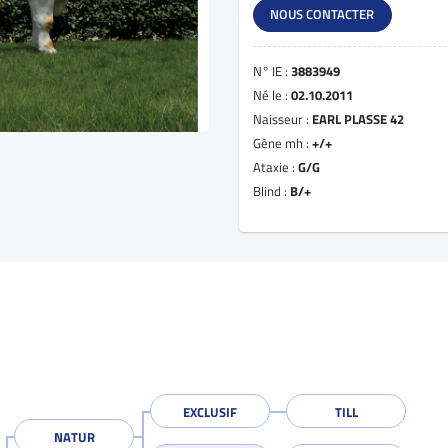
NOUS CONTACTER
N° IE :
3883949
Né le :
02.10.2011
Naisseur :
EARL PLASSE 42
Gène mh :
+/+
Ataxie :
G/G
Blind :
B/+
EXCLUSIF
TILL
NATUR