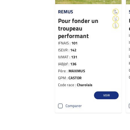
REMUS
Pour fonder un
troupeau
performant
IFNAIS :
101
ISEVR :
142
IVMAT :
131
IABjbf :
136
Père :
MAXIMUS
GPM :
CASTOR
Code race :
Charolais
VOIR
Comparer