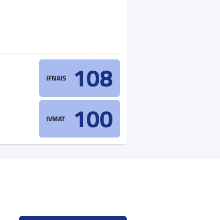
108
IFNAIS
100
IVMAT