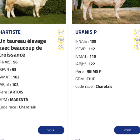
HARTISTE
URANIS P
Un taureau élevage
IFNAIS :
109
avec beaucoup de
ISEVR :
112
croissance
IVMAT :
115
IFNAIS :
96
IABjbf :
122
ISEVR :
93
Père :
REIMS P
IVMAT :
102
GPM :
CHIC
IABjbf :
102
Code race :
Charolais
Père :
ARTOIS
GPM :
MAGENTA
Code race :
Charolais
VOIR
VOIR