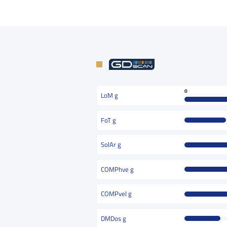
0
LoM g
FoT g
SolAr g
COMPhve g
COMPvel g
DMDos g