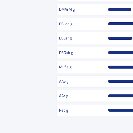
DMArM g
DSLon g
DSLar g
DSGab g
Mufle g
AAv g
AAr g
Rec g