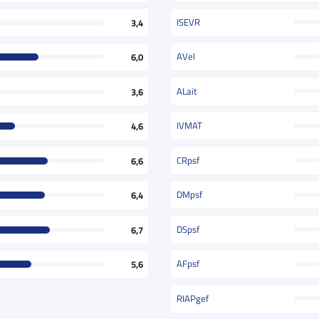
ISEVR
3,4
AVel
6,0
ALait
3,6
IVMAT
4,6
CRpsf
6,6
DMpsf
6,4
DSpsf
6,7
AFpsf
5,6
RIAPgef