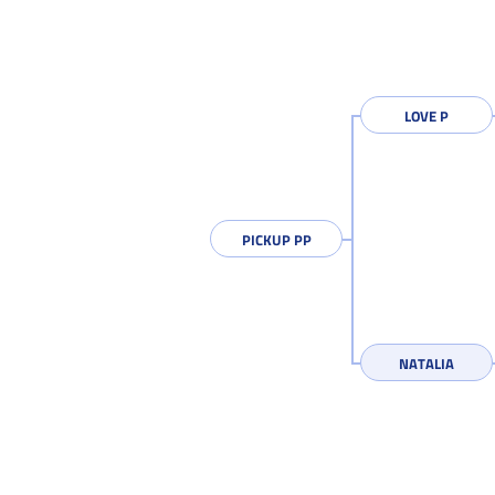
LOVE P
PICKUP PP
NATALIA