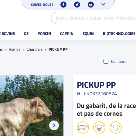
SUIVEZ-NOUS !
X BOVINS
OS
PORCIN
CAPRIN
EQUIN
BIOTECHNOLOGIES
ux
Viande
Charolais
PICKUP PP
Comparer
PICKUP PP
N°
FR0332160524
Du gabarit, de la race
et pas de cornes