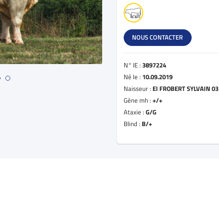
NOUS CONTACTER
N° IE :
3897224
Né le :
10.09.2019
Naisseur :
EI FROBERT SYLVAIN 03
Gène mh :
+/+
Ataxie :
G/G
Blind :
B/+