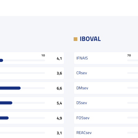
IBOVAL
70
10
IFNAIS
4,1
CRsev
3,6
DMsev
6,6
DSsev
5,4
FOSsev
4,9
REACsev
3,1