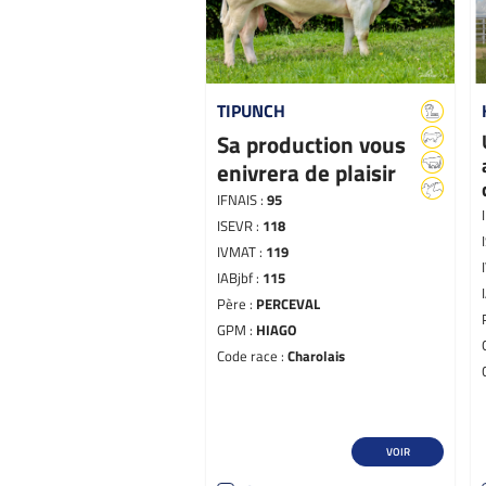
TIPUNCH
Sa production vous
enivrera de plaisir
IFNAIS :
95
ISEVR :
118
IVMAT :
119
IABjbf :
115
Père :
PERCEVAL
GPM :
HIAGO
Code race :
Charolais
VOIR