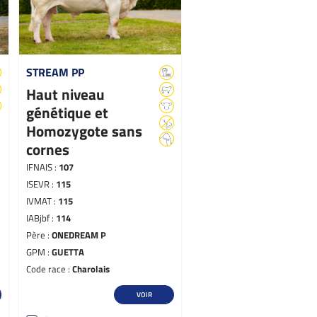
STREAM PP
Haut niveau
génétique et
Homozygote sans
cornes
IFNAIS :
107
ISEVR :
115
IVMAT :
115
IABjbf :
114
Père :
ONEDREAM P
GPM :
GUETTA
Code race :
Charolais
VOIR