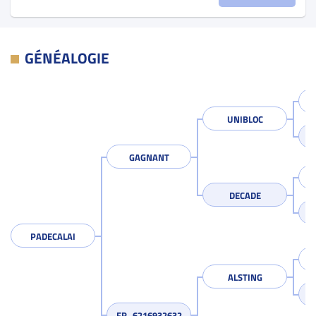
GÉNÉALOGIE
UNIBLOC
GAGNANT
DECADE
PADECALAI
ALSTING
FR_6216932632