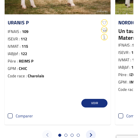
URANIS P
NORDIC
Un taure
IFNAIS :
109
Materne
ISEVR :
112
IFNAIS :
95
IVMAT :
115
ISEVR :
117
IABjbf :
122
IVMAT :
11
Père :
REIMS P
IABjbf :
129
GPM :
CHIC
Père :
IZO
Code race :
Charolais
GPM :
IMP
Code race 
VOIR
Comparer
Compa