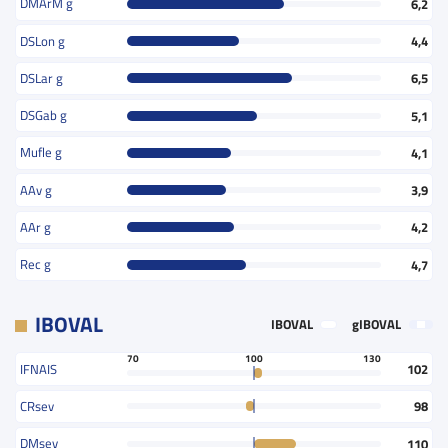
DMArM g
6,2
DSLon g
4,4
DSLar g
6,5
DSGab g
5,1
Mufle g
4,1
AAv g
3,9
AAr g
4,2
Rec g
4,7
IBOVAL
IBOVAL
gIBOVAL
70
100
130
IFNAIS
102
CRsev
98
DMsev
110