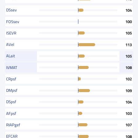
DSsev
104
FOSsev
100
ISEVR
105
AVel
113
ALait
105
IVMAT
108
CRpsf
102
DMpsf
109
DSpsf
104
AFpsf
103
RIAPgef
107
EFCAR
108