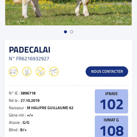
PADECALAI
N°
FR6216932927
NOUS CONTACTER
N° IE :
3896718
IFNAIS
102
Né le :
27.10.2019
Naisseur :
M HALIPRE GUILLAUME 62
Gène mh :
+/+
IVMAT G
Ataxie :
G/G
108
Blind :
B/+