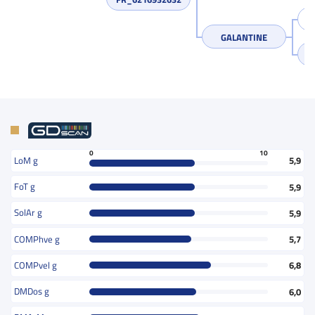
GALANTINE
0
10
LoM g
5,9
FoT g
5,9
SolAr g
5,9
COMPhve g
5,7
COMPvel g
6,8
DMDos g
6,0