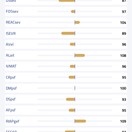
DSsev
87
FOSsev
97
REACsev
104
ISEVR
89
AVel
96
ALait
108
IVMAT
96
CRpsf
95
DMpsf
100
DSpsf
93
AFpsf
95
RIAPgef
109
EFCAR