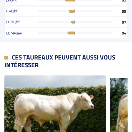
92
ICRCjbf
95
CONFjbf
97
COMPsev
94
CES TAUREAUX PEUVENT AUSSI VOUS
INTÉRESSER