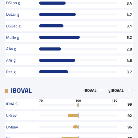
DSLon g
3,4
DSLar g
4,7
DSGab g
3,1
Mufle g
5,2
AAv g
2,8
AAr g
4,6
Rec g
3,7
IBOVAL
IBOVAL
gIBOVAL
70
100
130
IFNAIS
99
CRsev
92
DMsev
96