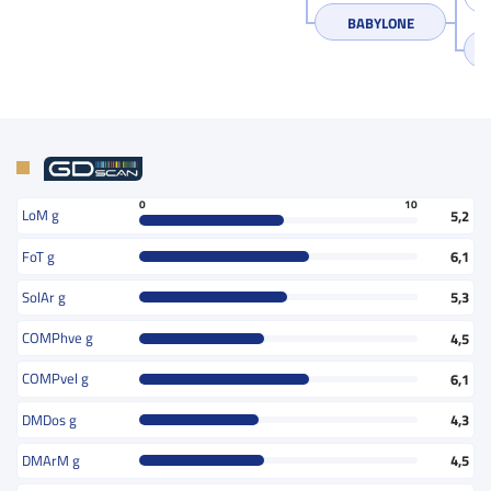
BABYLONE
0
10
LoM g
5,2
FoT g
6,1
SolAr g
5,3
COMPhve g
4,5
COMPvel g
6,1
DMDos g
4,3
DMArM g
4,5