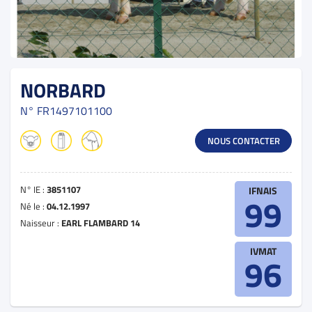
NORBARD
N°
FR1497101100
NOUS CONTACTER
N° IE :
3851107
IFNAIS
99
Né le :
04.12.1997
Naisseur :
EARL FLAMBARD 14
IVMAT
96