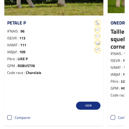
PETALE P
ONEDRE
Taille
IFNAIS :
96
squele
ISEVR :
113
cornes
IVMAT :
111
IABjbf :
109
IFNAIS :
10
Père :
LIKE P
ISEVR :
124
GPM :
ROBUSTIN
IVMAT :
12
Code race :
Charolais
IABjbf :
120
Père :
LUT
GPM :
HON
Code race 
VOIR
Comparer
Compa