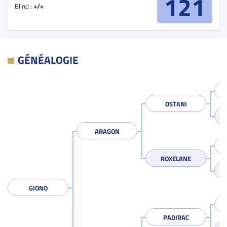
121
Blind :
+/+
GÉNÉALOGIE
OSTANI
ARAGON
ROXELANE
GIONO
PADIRAC