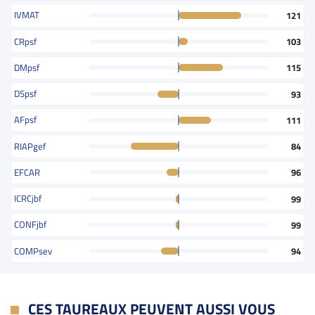
IVMAT
121
CRpsf
103
DMpsf
115
DSpsf
93
AFpsf
111
RIAPgef
84
EFCAR
96
ICRCjbf
99
CONFjbf
99
COMPsev
94
CES TAUREAUX PEUVENT AUSSI VOUS