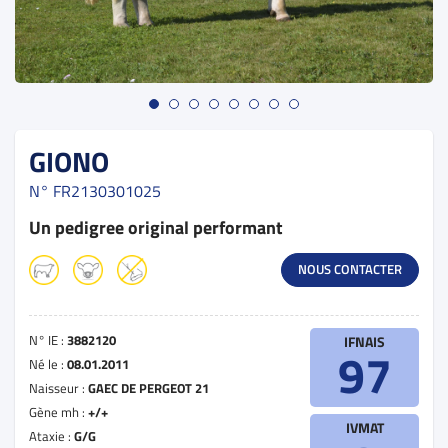
GIONO
N°
FR2130301025
Un pedigree original performant
NOUS CONTACTER
N° IE :
3882120
IFNAIS
97
Né le :
08.01.2011
Naisseur :
GAEC DE PERGEOT 21
Gène mh :
+/+
IVMAT
Ataxie :
G/G