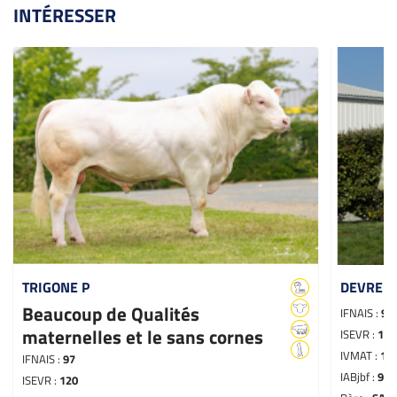
INTÉRESSER
TRIGONE P
DEVRED
Beaucoup de Qualités
IFNAIS :
98
maternelles et le sans cornes
ISEVR :
106
IVMAT :
10
IFNAIS :
97
IABjbf :
97
ISEVR :
120