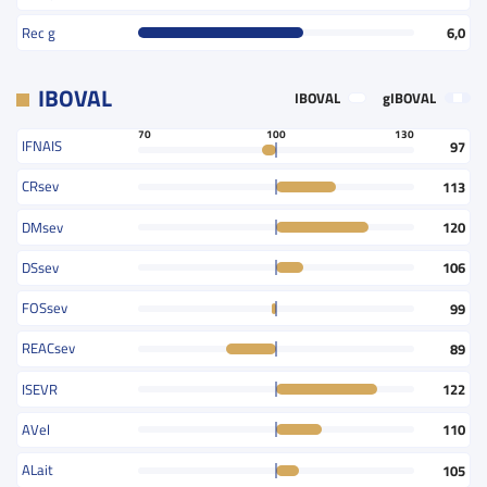
Rec g
6,0
IBOVAL
IBOVAL
gIBOVAL
70
100
130
IFNAIS
97
CRsev
113
DMsev
120
DSsev
106
FOSsev
99
REACsev
89
ISEVR
122
AVel
110
ALait
105