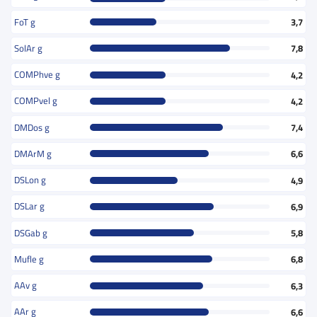
FoT g
3,7
SolAr g
7,8
COMPhve g
4,2
COMPvel g
4,2
DMDos g
7,4
DMArM g
6,6
DSLon g
4,9
DSLar g
6,9
DSGab g
5,8
Mufle g
6,8
AAv g
6,3
AAr g
6,6