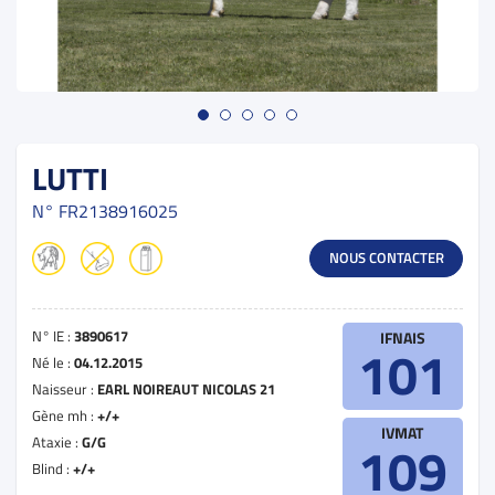
LUTTI
N°
FR2138916025
NOUS CONTACTER
N° IE :
3890617
IFNAIS
101
Né le :
04.12.2015
Naisseur :
EARL NOIREAUT NICOLAS 21
Gène mh :
+/+
IVMAT
Ataxie :
G/G
109
Blind :
+/+