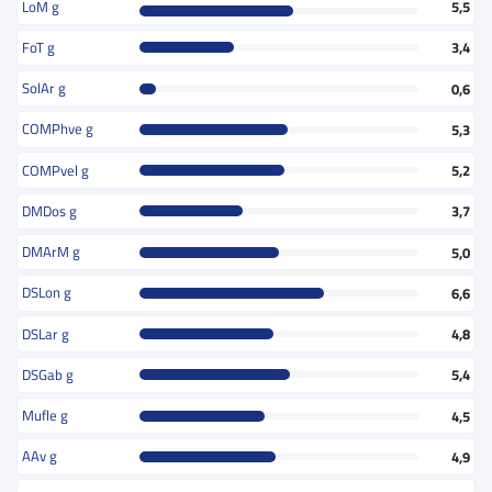
LoM g
5,5
FoT g
3,4
SolAr g
0,6
COMPhve g
5,3
COMPvel g
5,2
DMDos g
3,7
DMArM g
5,0
DSLon g
6,6
DSLar g
4,8
DSGab g
5,4
Mufle g
4,5
AAv g
4,9