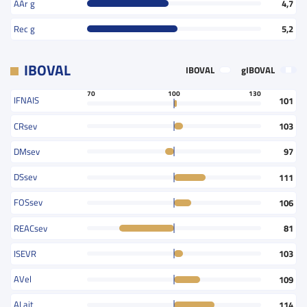
AAr g
4,7
Rec g
5,2
IBOVAL
IBOVAL
gIBOVAL
70
100
130
IFNAIS
101
CRsev
103
DMsev
97
DSsev
111
FOSsev
106
REACsev
81
ISEVR
103
AVel
109
ALait
114