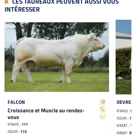
CES TAUREAUX PEUVENT AUSSI VOUS
INTÉRESSER
FALCON
DEVRED
Croissance et Muscle au rendez-
IFNAIS :
98
vous
ISEVR :
106
IFNAIS :
111
IVMAT :
10
ISEVR :
113
IABjbf :
97