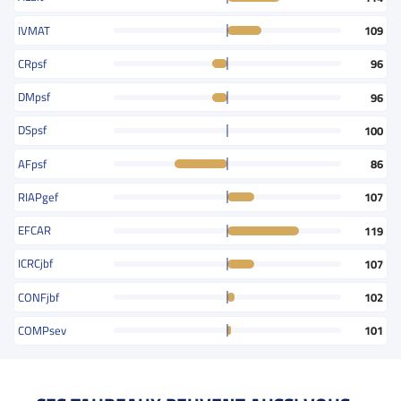
IVMAT
109
CRpsf
96
DMpsf
96
DSpsf
100
AFpsf
86
RIAPgef
107
EFCAR
119
ICRCjbf
107
CONFjbf
102
COMPsev
101