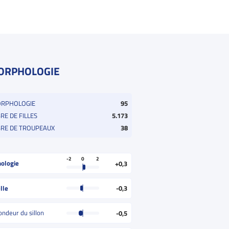
ORPHOLOGIE
ORPHOLOGIE
95
E DE FILLES
5.173
RE DE TROUPEAUX
38
-2
0
2
ologie
+0,3
lle
-0,3
ondeur du sillon
-0,5