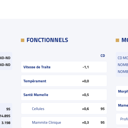
FONCTIONNELS
M
CD
ND-ND
CD M
ND-ND
NOMBR
Vitesse de Traite
-1,1
NOMB
Tempérament
+0,0
Morph
Santé Mamelle
+0,5
Mame
Cellules
+0,6
95
95
14.895
Prof
Mammite Clinique
+0,3
95
3.198