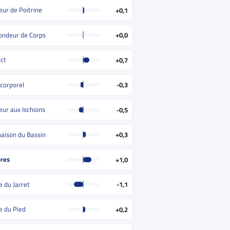
eur de Poitrine
+0,1
ondeur de Corps
+0,0
ct
+0,7
 corporel
-0,3
eur aux Ischions
-0,5
inaison du Bassin
+0,3
res
+1,0
e du Jarret
-1,1
e du Pied
+0,2