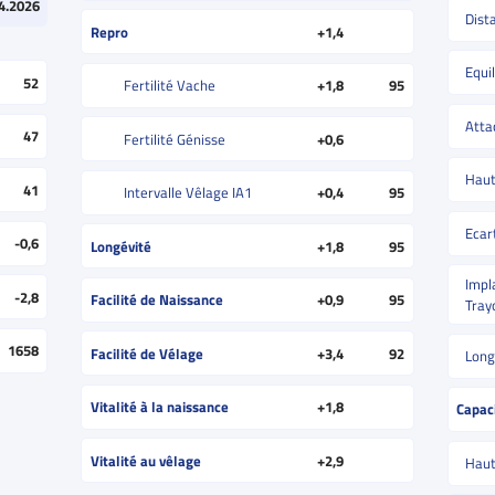
4.2026
Dist
Repro
+1,4
Equil
52
Fertilité Vache
+1,8
95
Atta
47
Fertilité Génisse
+0,6
Haut
41
Intervalle Vêlage IA1
+0,4
95
Ecar
-0,6
Longévité
+1,8
95
Impl
-2,8
Facilité de Naissance
+0,9
95
Tray
1658
Facilité de Vélage
+3,4
92
Long
Vitalité à la naissance
+1,8
Capac
Vitalité au vêlage
+2,9
Haut