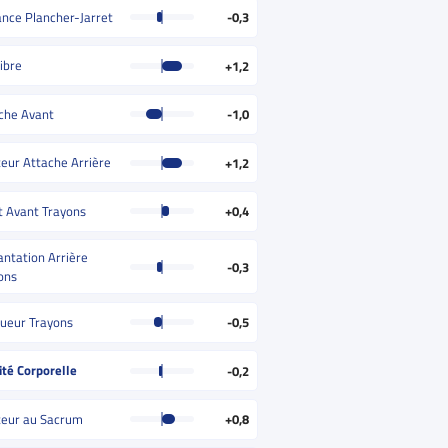
ance Plancher-Jarret
-0,3
ibre
+1,2
che Avant
-1,0
eur Attache Arrière
+1,2
t Avant Trayons
+0,4
antation Arrière
-0,3
ons
ueur Trayons
-0,5
ité Corporelle
-0,2
eur au Sacrum
+0,8