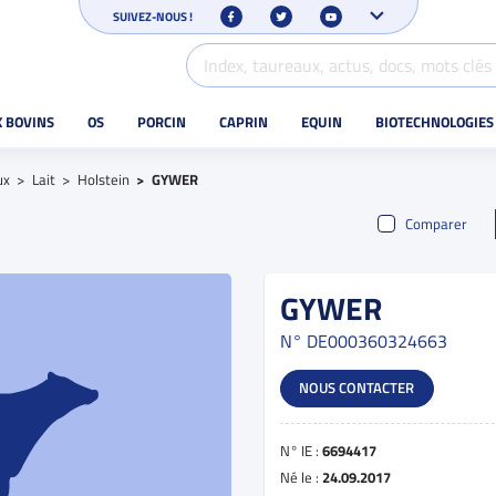
SUIVEZ-NOUS !
X BOVINS
OS
PORCIN
CAPRIN
EQUIN
BIOTECHNOLOGIES
ux
Lait
Holstein
GYWER
Comparer
GYWER
N°
DE000360324663
NOUS CONTACTER
N° IE :
6694417
Né le :
24.09.2017