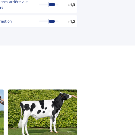
res arrière vue
+1,3
ère
motion
+1,2