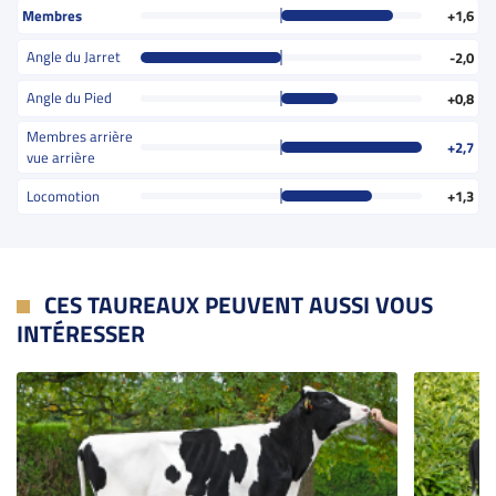
Membres
+1,6
Angle du Jarret
-2,0
Angle du Pied
+0,8
Membres arrière
+2,7
vue arrière
Locomotion
+1,3
CES TAUREAUX PEUVENT AUSSI VOUS
INTÉRESSER