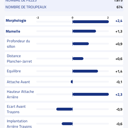
NOMBRE DE FILLES
1.873
NOMBRE DE TROUPEAUX
674
-2
0
2
Morphologie
+2,4
Mamelle
+1,3
Profondeur du
+0,9
sillon
Distance
+0,6
Plancher-Jarret
Equilibre
+1,4
Attache Avant
-0,1
Hauteur Attache
+2,3
Arrière
Ecart Avant
-0,9
Trayons
Implantation
-0,6
Arrière Trayons