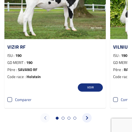
VIZIR RF
VILNIUS
ISU :
190
ISU :
190
GD MERIT :
190
GD MERIT 
Père :
SAVANO RF
Père :
RAI
Code race :
Holstein
Code race 
VOIR
Comparer
Compa