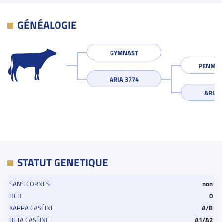
GÉNÉALOGIE
GYMNAST
PENMAN
ARIA 3774
ARIA2
STATUT GENETIQUE
SANS CORNES
non
HCD
0
KAPPA CASÉINE
A/B
BETA CASÉINE
A1/A2