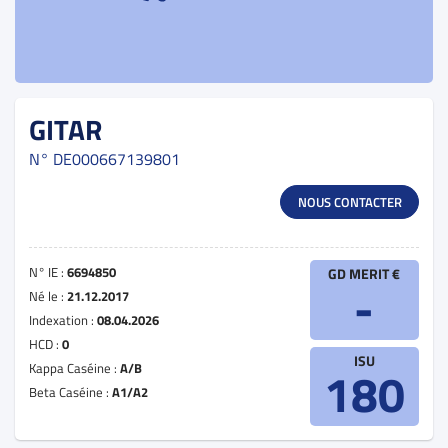
GITAR
N°
DE000667139801
NOUS CONTACTER
N° IE :
6694850
GD MERIT €
-
Né le :
21.12.2017
Indexation :
08.04.2026
HCD :
0
ISU
Kappa Caséine :
A/B
180
Beta Caséine :
A1/A2