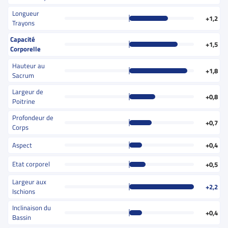
Longueur
+1,2
Trayons
Capacité
+1,5
Corporelle
Hauteur au
+1,8
Sacrum
Largeur de
+0,8
Poitrine
Profondeur de
+0,7
Corps
Aspect
+0,4
Etat corporel
+0,5
Largeur aux
+2,2
Ischions
Inclinaison du
+0,4
Bassin