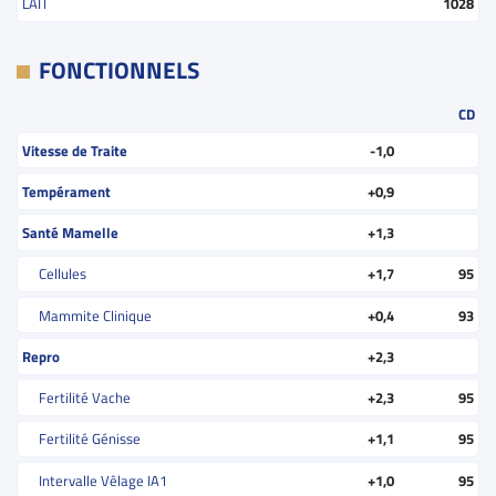
LAIT
1028
FONCTIONNELS
CD
Vitesse de Traite
-1,0
Tempérament
+0,9
Santé Mamelle
+1,3
Cellules
+1,7
95
Mammite Clinique
+0,4
93
Repro
+2,3
Fertilité Vache
+2,3
95
Fertilité Génisse
+1,1
95
Intervalle Vêlage IA1
+1,0
95