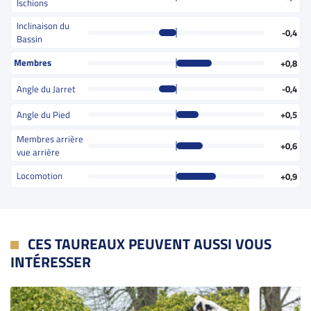
Ischions
Inclinaison du
-0,4
Bassin
Membres
+0,8
Angle du Jarret
-0,4
Angle du Pied
+0,5
Membres arrière
+0,6
vue arrière
Locomotion
+0,9
CES TAUREAUX PEUVENT AUSSI VOUS
INTÉRESSER