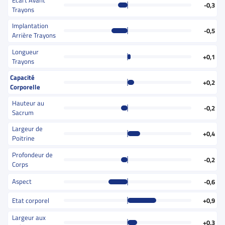
Ecart Avant
-0,3
Trayons
Implantation
-0,5
Arrière Trayons
Longueur
+0,1
Trayons
Capacité
+0,2
Corporelle
Hauteur au
-0,2
Sacrum
Largeur de
+0,4
Poitrine
Profondeur de
-0,2
Corps
Aspect
-0,6
Etat corporel
+0,9
Largeur aux
+0,3