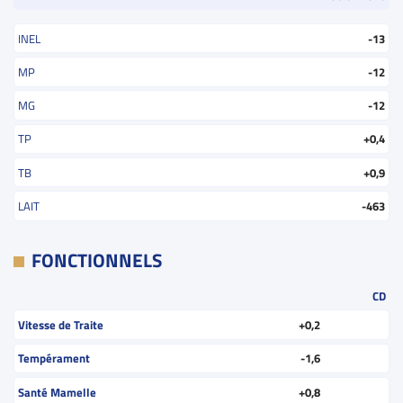
INEL
-13
MP
-12
MG
-12
TP
+0,4
TB
+0,9
LAIT
-463
FONCTIONNELS
CD
Vitesse de Traite
+0,2
Tempérament
-1,6
Santé Mamelle
+0,8