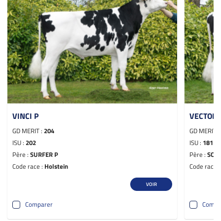
VINCI P
VECTOR 
GD MERIT :
204
GD MERIT 
ISU :
202
ISU :
181
Père :
SURFER P
Père :
SCOT
Code race :
Holstein
Code race 
VOIR
Comparer
Compa