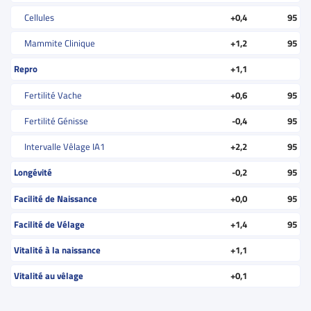
Cellules
+0,4
95
Mammite Clinique
+1,2
95
Repro
+1,1
Fertilité Vache
+0,6
95
Fertilité Génisse
-0,4
95
Intervalle Vêlage IA1
+2,2
95
Longévité
-0,2
95
Facilité de Naissance
+0,0
95
Facilité de Vélage
+1,4
95
Vitalité à la naissance
+1,1
Vitalité au vêlage
+0,1