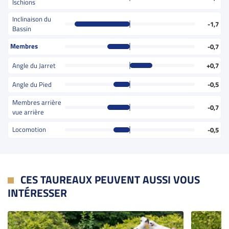
Ischions
Inclinaison du
-1,7
Bassin
Membres
-0,7
Angle du Jarret
+0,7
Angle du Pied
-0,5
Membres arrière
-0,7
vue arrière
Locomotion
-0,5
CES TAUREAUX PEUVENT AUSSI VOUS
INTÉRESSER