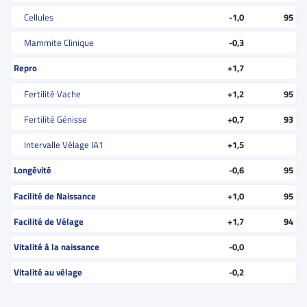
Cellules
-1,0
95
Mammite Clinique
-0,3
Repro
+1,7
Fertilité Vache
+1,2
95
Fertilité Génisse
+0,7
93
Intervalle Vêlage IA1
+1,5
Longévité
-0,6
95
Facilité de Naissance
+1,0
95
Facilité de Vélage
+1,7
94
Vitalité à la naissance
-0,0
Vitalité au vêlage
-0,2