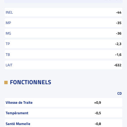
INEL
-44
MP
-35
MG
-36
TP
-2,3
TB
-1,6
LAIT
-632
FONCTIONNELS
CD
Vitesse de Traite
+0,9
Tempérament
-0,5
Santé Mamelle
-0,8