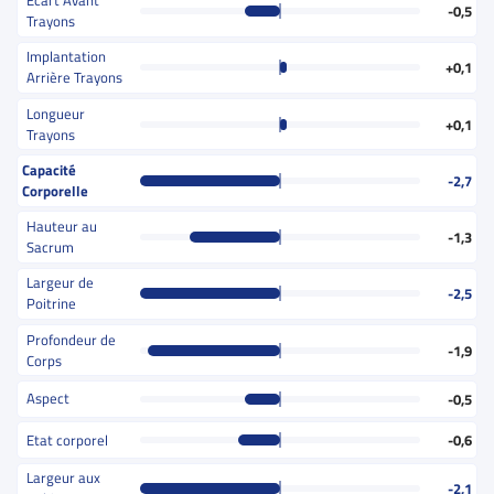
Ecart Avant
-0,5
Trayons
Implantation
+0,1
Arrière Trayons
Longueur
+0,1
Trayons
Capacité
-2,7
Corporelle
Hauteur au
-1,3
Sacrum
Largeur de
-2,5
Poitrine
Profondeur de
-1,9
Corps
Aspect
-0,5
Etat corporel
-0,6
Largeur aux
-2,1