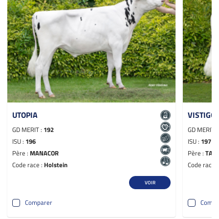
UTOPIA
VISTIGO 
GD MERIT :
192
GD MERIT 
ISU :
196
ISU :
197
Père :
MANACOR
Père :
TAL
Code race :
Holstein
Code race 
VOIR
Comparer
Compa