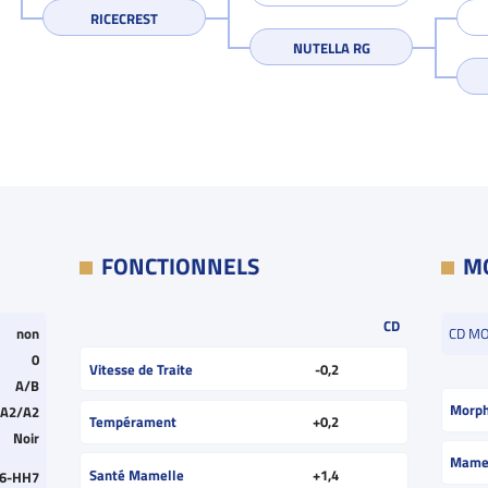
RICECREST
NUTELLA RG
FONCTIONNELS
M
CD
non
CD M
0
Vitesse de Traite
-0,2
A/B
Morph
A2/A2
Tempérament
+0,2
Noir
Mame
Santé Mamelle
+1,4
6-HH7