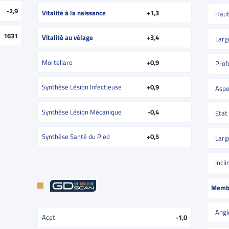
-2,9
Vitalité à la naissance
+1,3
Haut
1631
Vitalité au vêlage
+3,4
Larg
Mortellaro
+0,9
Prof
Synthèse Lésion Infectieuse
+0,9
Aspe
Synthèse Lésion Mécanique
-0,4
Etat
Synthèse Santé du Pied
+0,5
Larg
Incl
Memb
Angl
Acet.
-1,0