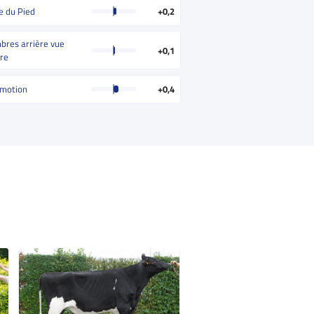
e du Pied
+0,2
res arrière vue
+0,1
ère
motion
+0,4