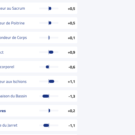
eur au Sacrum
+0,5
eur de Poitrine
+0,5
ondeur de Corps
+0,1
ct
+0,9
 corporel
-0,6
eur aux Ischions
+1,1
inaison du Bassin
-1,3
res
+0,2
e du Jarret
-1,1