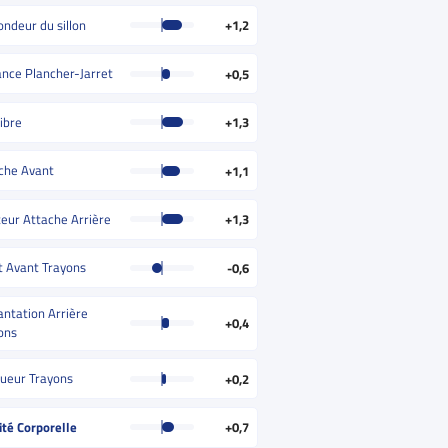
ondeur du sillon
+1,2
ance Plancher-Jarret
+0,5
ibre
+1,3
che Avant
+1,1
eur Attache Arrière
+1,3
t Avant Trayons
-0,6
antation Arrière
+0,4
ons
ueur Trayons
+0,2
ité Corporelle
+0,7