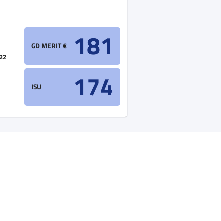
181
GD MERIT €
22
174
ISU