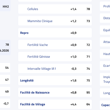
Prof
HH2
Cellules
+1,4
78
Dist
Mammite Clinique
+1,2
73
Equil
Repro
+0,9
Atta
78
Fertilité Vache
+0,9
72
4.2026
Haut
Fertilité Génisse
+1,0
71
Ecar
54
Intervalle Vêlage IA1
-0,3
74
Impl
47
Longévité
+1,6
75
Tray
49
Facilité de Naissance
+0,8
95
Long
-0,7
Facilité de Vélage
+4,4
64
Capac