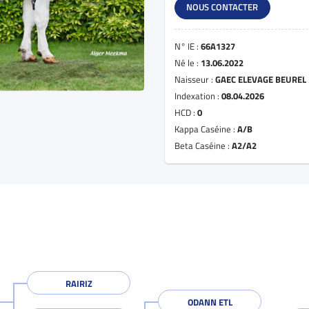
NOUS CONTACTER
N° IE :
66A1327
Né le :
13.06.2022
Naisseur :
GAEC ELEVAGE BEUREL 
Indexation :
08.04.2026
HCD :
0
Kappa Caséine :
A/B
Beta Caséine :
A2/A2
RAIRIZ
ODANN ETL