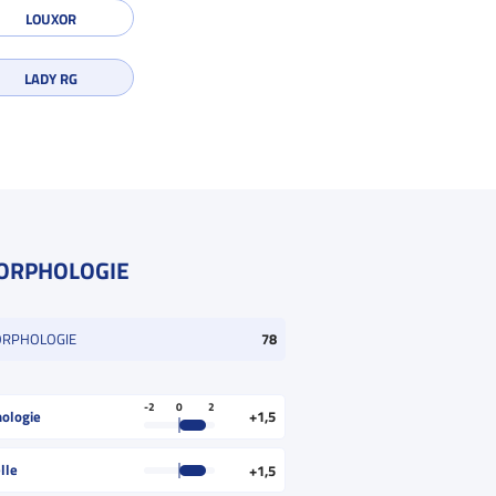
LOUXOR
LADY RG
ORPHOLOGIE
ORPHOLOGIE
78
-2
0
2
ologie
+1,5
lle
+1,5