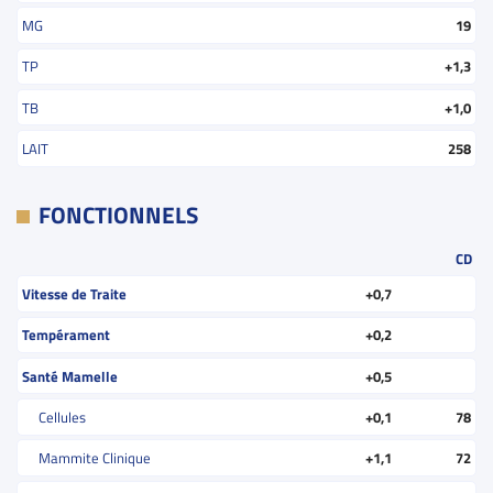
MG
19
TP
+1,3
TB
+1,0
LAIT
258
FONCTIONNELS
CD
Vitesse de Traite
+0,7
Tempérament
+0,2
Santé Mamelle
+0,5
Cellules
+0,1
78
Mammite Clinique
+1,1
72