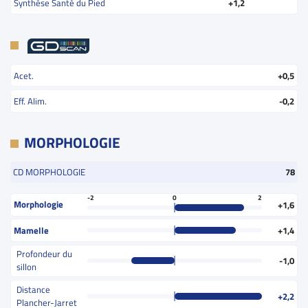
Synthèse Santé du Pied
+1,2
Acet.
+0,5
Eff. Alim.
-0,2
MORPHOLOGIE
CD MORPHOLOGIE
78
-2
0
2
Morphologie
+1,6
Mamelle
+1,4
Profondeur du
-1,0
sillon
Distance
+2,2
Plancher-Jarret