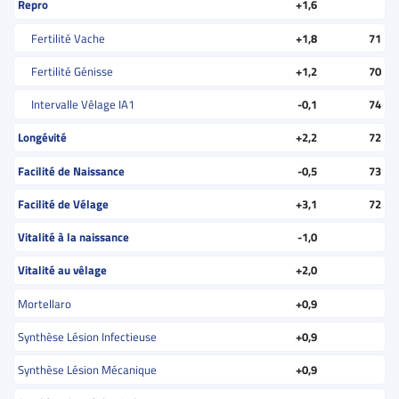
Repro
+1,6
Fertilité Vache
+1,8
71
Fertilité Génisse
+1,2
70
Intervalle Vêlage IA1
-0,1
74
Longévité
+2,2
72
Facilité de Naissance
-0,5
73
Facilité de Vélage
+3,1
72
Vitalité à la naissance
-1,0
Vitalité au vêlage
+2,0
Mortellaro
+0,9
Synthèse Lésion Infectieuse
+0,9
Synthèse Lésion Mécanique
+0,9