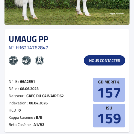
UMAUG PP
N°
FR6214762847
NOUS CONTACTER
N° IE :
66A2591
GD MERIT €
157
Né le :
08.06.2023
Naisseur :
GAEC DU CALVAIRE 62
Indexation :
08.04.2026
ISU
HCD :
0
159
Kappa Caséine :
B/B
Beta Caséine :
A1/A2