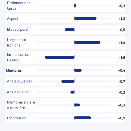
Profondeur de
+0,1
Corps
Aspect
+1,2
Etat corporel
-0,5
Largeur aux
+1,4
Ischions
Inclinaison du
-1,6
Bassin
Membres
+0,4
Angle du Jarret
-0,7
Angle du Pied
-0,2
Membres arrière
+0,3
vue arrière
Locomotion
+0,9