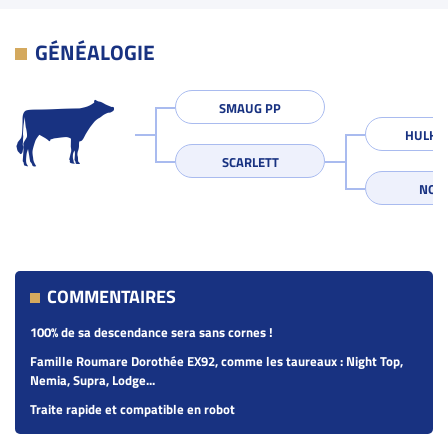
GÉNÉALOGIE
SMAUG PP
HULK P
SCARLETT
NOLI
COMMENTAIRES
100% de sa descendance sera sans cornes !
Famille Roumare Dorothée EX92, comme les taureaux : Night Top,
Nemia, Supra, Lodge...
Traite rapide et compatible en robot