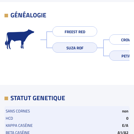
GÉNÉALOGIE
FREEST RED
CROWN
SUZA ROF
PETALE
STATUT GENETIQUE
SANS CORNES
non
HCD
0
KAPPA CASÉINE
E/A
BETA CASÉINE
A1/A2