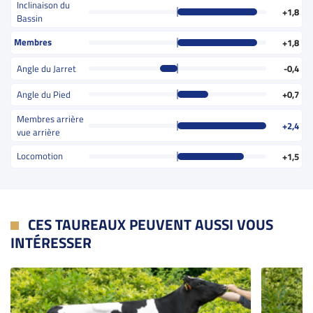
Inclinaison du
+1,8
Bassin
Membres
+1,8
Angle du Jarret
-0,4
Angle du Pied
+0,7
Membres arrière
+2,4
vue arrière
Locomotion
+1,5
CES TAUREAUX PEUVENT AUSSI VOUS
INTÉRESSER