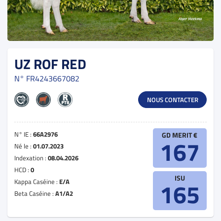
UZ ROF RED
N°
FR4243667082
NOUS CONTACTER
N° IE :
66A2976
GD MERIT €
167
Né le :
01.07.2023
Indexation :
08.04.2026
HCD :
0
ISU
Kappa Caséine :
E/A
165
Beta Caséine :
A1/A2