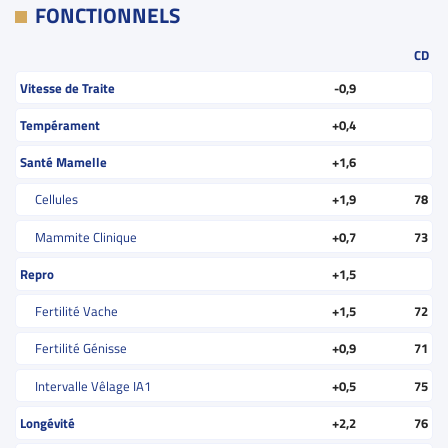
FONCTIONNELS
CD
Vitesse de Traite
-0,9
Tempérament
+0,4
Santé Mamelle
+1,6
Cellules
+1,9
78
Mammite Clinique
+0,7
73
Repro
+1,5
Fertilité Vache
+1,5
72
Fertilité Génisse
+0,9
71
Intervalle Vêlage IA1
+0,5
75
Longévité
+2,2
76