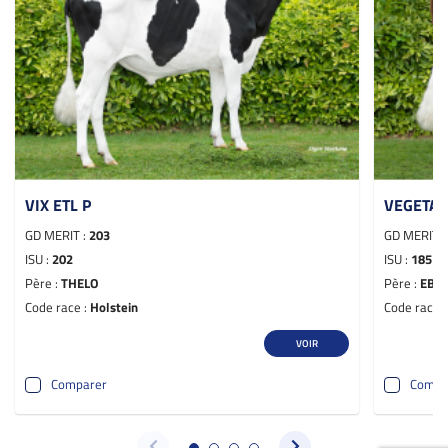
VIX ETL P
VEGETA 
GD MERIT :
203
GD MERIT 
ISU :
202
ISU :
185
Père :
THELO
Père :
EBA 
Code race :
Holstein
Code race 
VOIR
Comparer
Compa