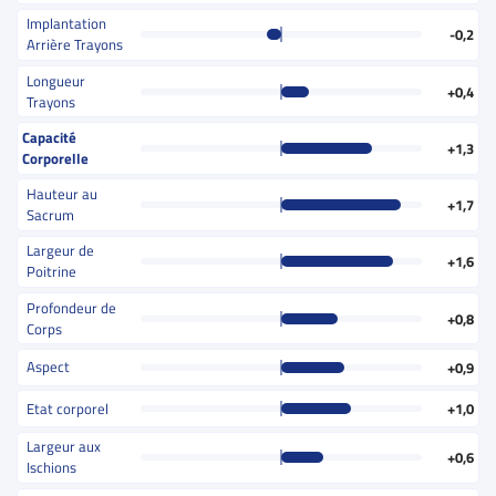
Implantation
-0,2
Arrière Trayons
Longueur
+0,4
Trayons
Capacité
+1,3
Corporelle
Hauteur au
+1,7
Sacrum
Largeur de
+1,6
Poitrine
Profondeur de
+0,8
Corps
Aspect
+0,9
Etat corporel
+1,0
Largeur aux
+0,6
Ischions