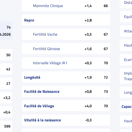
Dist
Mammite Clinique
+1,4
66
Equil
Repro
+2,8
74
Atta
4.2026
Fertilité Vache
+3,5
67
Haut
Fertilité Génisse
+1,6
67
50
Ecar
Intervalle Vêlage IA1
+0,3
70
42
Impl
Longévité
+1,9
72
Tray
27
Facilité de Naissance
+0,8
73
Long
+3,2
Facilité de Vélage
+4,0
70
Capac
+0,4
Vitalité à la naissance
-0,3
Haut
599