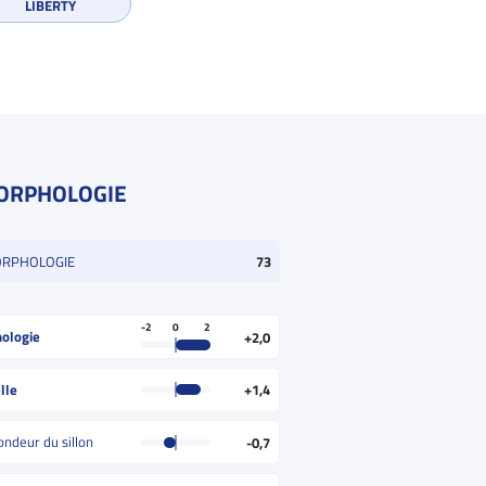
LIBERTY
ORPHOLOGIE
ORPHOLOGIE
73
-2
0
2
ologie
+2,0
lle
+1,4
ondeur du sillon
-0,7