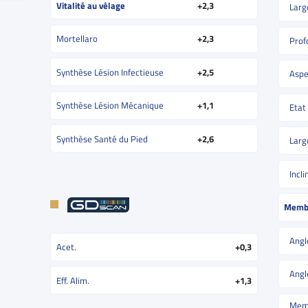
Vitalité au vêlage
+2,3
Larg
Mortellaro
+2,3
Prof
Synthèse Lésion Infectieuse
+2,5
Aspe
Synthèse Lésion Mécanique
+1,1
Etat
Synthèse Santé du Pied
+2,6
Larg
Incl
Memb
Angl
Acet.
+0,3
Angl
Eff. Alim.
+1,3
Memb