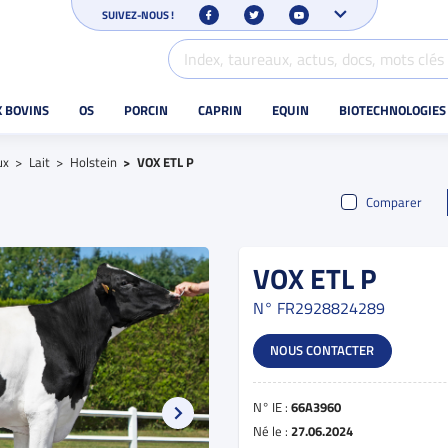
SUIVEZ-NOUS !
X BOVINS
OS
PORCIN
CAPRIN
EQUIN
BIOTECHNOLOGIES
ux
Lait
Holstein
VOX ETL P
Comparer
VOX ETL P
N°
FR2928824289
NOUS CONTACTER
N° IE :
66A3960
Né le :
27.06.2024