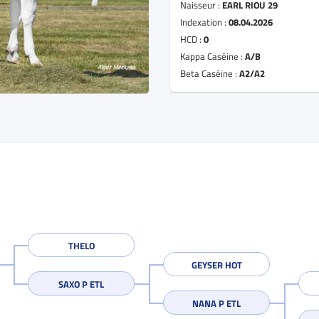
Naisseur :
EARL RIOU 29
Indexation :
08.04.2026
HCD :
0
Kappa Caséine :
A/B
Beta Caséine :
A2/A2
THELO
GEYSER HOT
SAXO P ETL
NANA P ETL