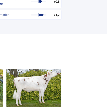
+0,8
ère
motion
+1,2