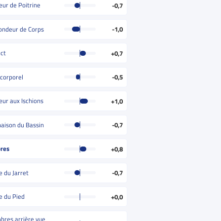
eur de Poitrine
-0,7
ondeur de Corps
-1,0
ct
+0,7
 corporel
-0,5
eur aux Ischions
+1,0
inaison du Bassin
-0,7
res
+0,8
e du Jarret
-0,7
e du Pied
+0,0
res arrière vue