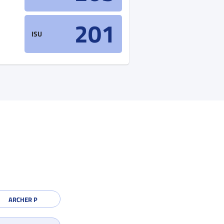
201
ISU
ARCHER P