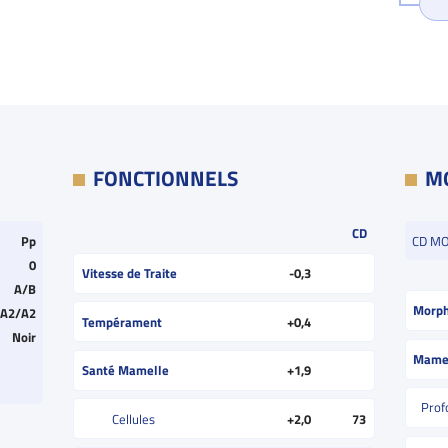
FONCTIONNELS
M
CD
Pp
CD M
0
Vitesse de Traite
-0,3
A/B
Morph
A2/A2
Tempérament
+0,4
Noir
Mame
Santé Mamelle
+1,9
Prof
Cellules
+2,0
73