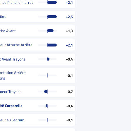
ance Plancher-Jarret
+2,1
ibre
+2,5
che Avant
+1,3
eur Attache Arrière
+2,1
t Avant Trayons
+0,4
antation Arrière
-0,1
ons
ueur Trayons
-0,7
ité Corporelle
-0,4
eur au Sacrum
-0,1