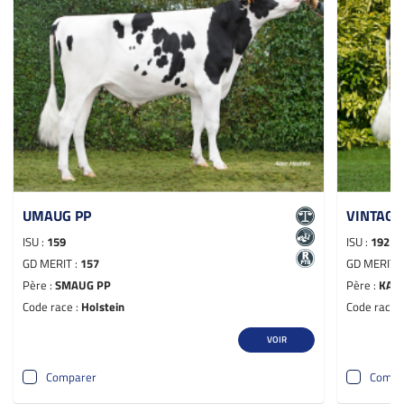
UMAUG PP
VINTAGE
ISU :
159
ISU :
192
GD MERIT :
157
GD MERIT 
Père :
SMAUG PP
Père :
KAN
Code race :
Holstein
Code race 
VOIR
Comparer
Compa