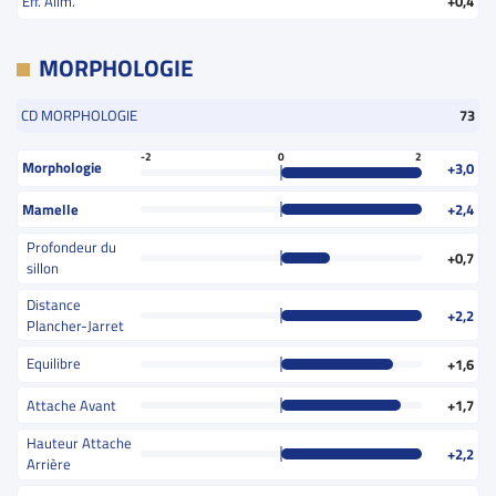
Eff. Alim.
+0,4
MORPHOLOGIE
CD MORPHOLOGIE
73
-2
0
2
Morphologie
+3,0
Mamelle
+2,4
Profondeur du
+0,7
sillon
Distance
+2,2
Plancher-Jarret
Equilibre
+1,6
Attache Avant
+1,7
Hauteur Attache
+2,2
Arrière