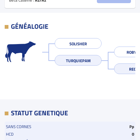
GÉNÉALOGIE
SOLISHER
ROBY P
TURQUIEPAM
REGLI
STATUT GENETIQUE
SANS CORNES
Pp
HCD
0