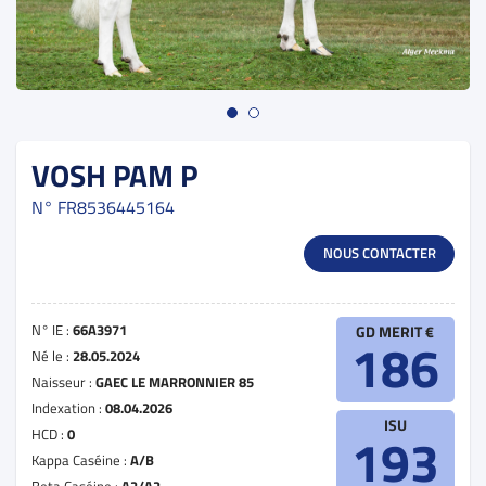
VOSH PAM P
N°
FR8536445164
NOUS CONTACTER
N° IE :
66A3971
GD MERIT €
186
Né le :
28.05.2024
Naisseur :
GAEC LE MARRONNIER 85
Indexation :
08.04.2026
ISU
HCD :
0
193
Kappa Caséine :
A/B
Beta Caséine :
A2/A2