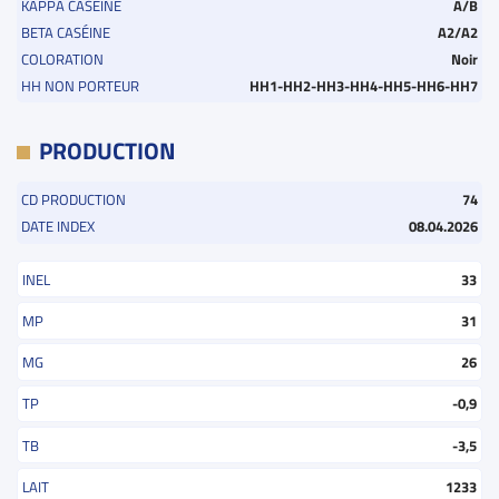
KAPPA CASÉINE
A/B
BETA CASÉINE
A2/A2
COLORATION
Noir
HH NON PORTEUR
HH1-HH2-HH3-HH4-HH5-HH6-HH7
PRODUCTION
CD PRODUCTION
74
DATE INDEX
08.04.2026
INEL
33
MP
31
MG
26
TP
-0,9
TB
-3,5
LAIT
1233