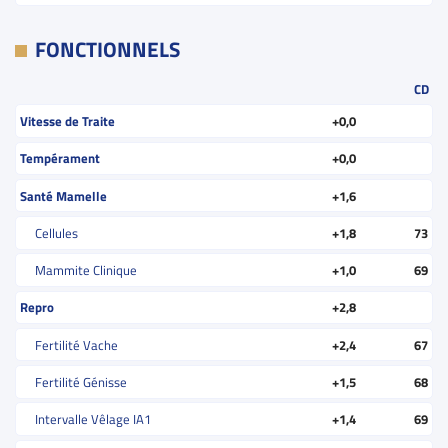
FONCTIONNELS
CD
Vitesse de Traite
+0,0
Tempérament
+0,0
Santé Mamelle
+1,6
Cellules
+1,8
73
Mammite Clinique
+1,0
69
Repro
+2,8
Fertilité Vache
+2,4
67
Fertilité Génisse
+1,5
68
Intervalle Vêlage IA1
+1,4
69