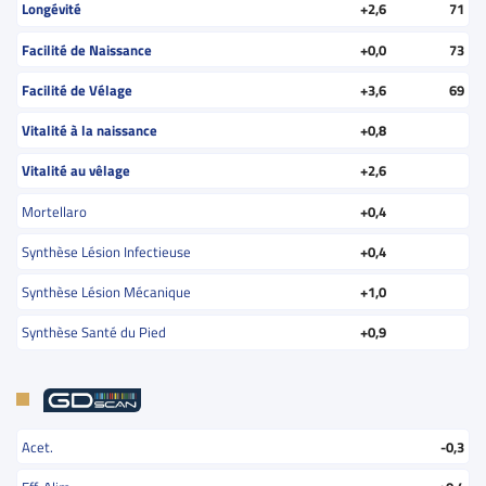
Longévité
+2,6
71
Facilité de Naissance
+0,0
73
Facilité de Vélage
+3,6
69
Vitalité à la naissance
+0,8
Vitalité au vêlage
+2,6
Mortellaro
+0,4
Synthèse Lésion Infectieuse
+0,4
Synthèse Lésion Mécanique
+1,0
Synthèse Santé du Pied
+0,9
Acet.
-0,3