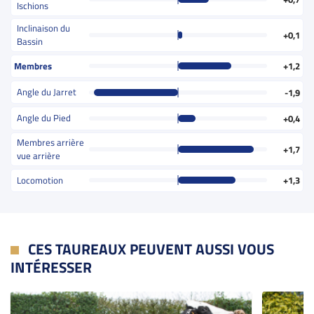
Ischions
Inclinaison du
+0,1
Bassin
Membres
+1,2
Angle du Jarret
-1,9
Angle du Pied
+0,4
Membres arrière
+1,7
vue arrière
Locomotion
+1,3
CES TAUREAUX PEUVENT AUSSI VOUS
INTÉRESSER