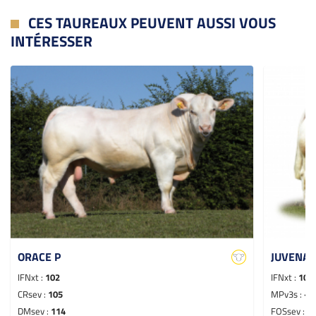
CES TAUREAUX PEUVENT AUSSI VOUS
INTÉRESSER
ORACE P
JUVENA
IFNxt :
102
IFNxt :
103
CRsev :
105
MPv3s :
-
DMsev :
114
FOSsev :
1