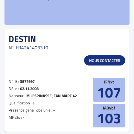
DESTIN
N°
FR4241403310
NOUS CONTACTER
N° IE :
3877997
IFNxt
107
Né le :
02.11.2008
Naisseur :
M LESPINASSE JEAN MARC 42
Qualification :
C
IABvbf
Présence gène robe unie :
-
103
MPv3s :
-