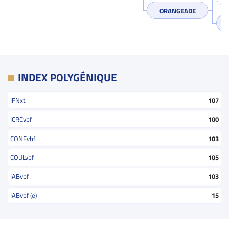
ORANGEADE
INDEX POLYGÉNIQUE
IFNxt
107
ICRCvbf
100
CONFvbf
103
COULvbf
105
IABvbf
103
IABvbf (e)
15