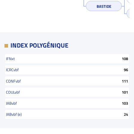
BASTIDE
INDEX POLYGÉNIQUE
IFNxt
108
ICRCvbf
96
CONFvbf
111
COULvbf
101
IABvbf
103
IABvbf (e)
24