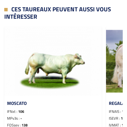
CES TAUREAUX PEUVENT AUSSI VOUS
INTÉRESSER
MOSCATO
REGALAD
IFNxt :
106
IFNAIS :
10
MPv3s :
-
ISEVR :
125
FOSsev :
138
IVMAT :
12