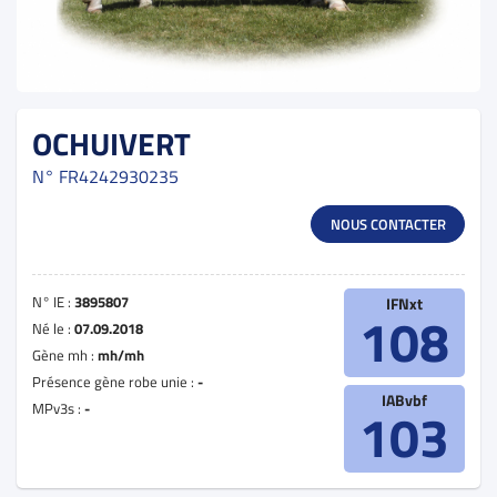
OCHUIVERT
N°
FR4242930235
NOUS CONTACTER
N° IE :
3895807
IFNxt
108
Né le :
07.09.2018
Gène mh :
mh/mh
Présence gène robe unie :
-
IABvbf
MPv3s :
-
103