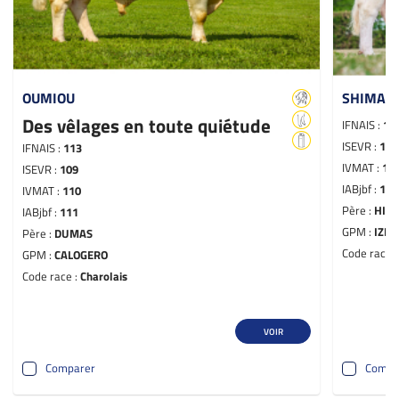
OUMIOU
SHIMAN
Des vêlages en toute quiétude
IFNAIS :
10
ISEVR :
117
IFNAIS :
113
IVMAT :
11
ISEVR :
109
IABjbf :
117
IVMAT :
110
Père :
HIA
IABjbf :
111
GPM :
IZMI
Père :
DUMAS
Code race 
GPM :
CALOGERO
Code race :
Charolais
VOIR
Comparer
Compa