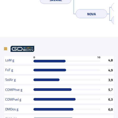
NOVA
0
10
LoM g
4,8
FoT g
4,9
SolAr g
3,9
COMPhve g
5,7
COMPvel g
6,3
DMDos g
6,0