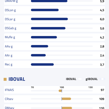
DMArM g
5,9
DSLon g
4,5
DSLar g
6,0
DSGab g
5,6
Mufle g
4,2
AAv g
2,8
AAr g
2,4
Rec g
3,7
IBOVAL
IBOVAL
gIBOVAL
70
100
130
IFNAIS
97
CRsev
109
DMsev
110