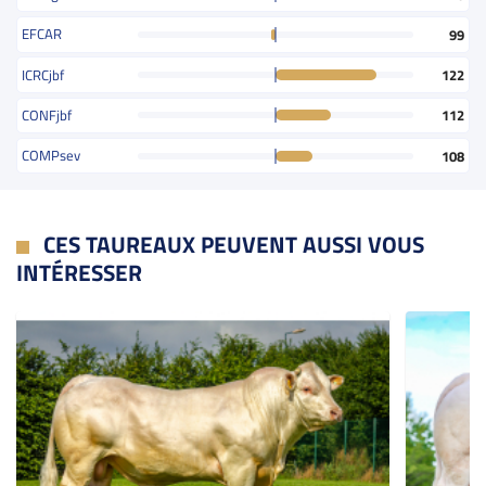
EFCAR
99
ICRCjbf
122
CONFjbf
112
COMPsev
108
CES TAUREAUX PEUVENT AUSSI VOUS
INTÉRESSER