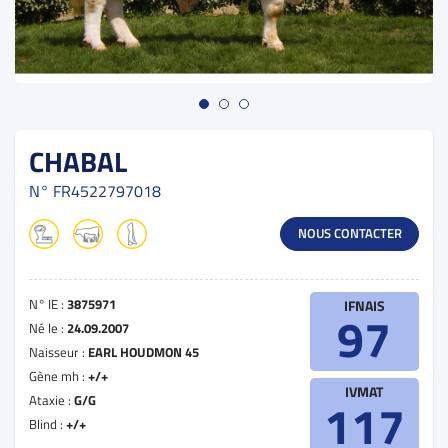
CHABAL
N°
FR4522797018
NOUS CONTACTER
N° IE :
3875971
IFNAIS
97
Né le :
24.09.2007
Naisseur :
EARL HOUDMON 45
Gène mh :
+/+
IVMAT
Ataxie :
G/G
117
Blind :
+/+