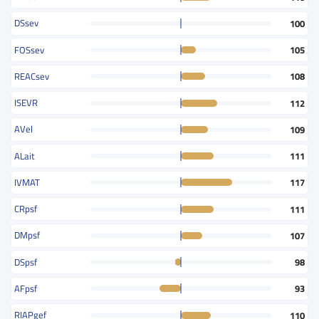
DSsev
100
FOSsev
105
REACsev
108
ISEVR
112
AVel
109
ALait
111
IVMAT
117
CRpsf
111
DMpsf
107
DSpsf
98
AFpsf
93
RIAPgef
110