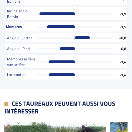
Ischions
Inclinaison du
-1,9
Bassin
Membres
-1,5
Angle du Jarret
+0,8
Angle du Pied
-0,8
Membres arrière
-1,4
vue arrière
Locomotion
-1,4
CES TAUREAUX PEUVENT AUSSI VOUS
INTÉRESSER