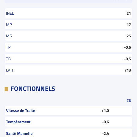
INEL
21
MP
17
MG
25
TP
-0,6
TB
-0,5
LAIT
713
FONCTIONNELS
CD
Vitesse de Traite
+1,0
Tempérament
-0,6
Santé Mamelle
-2,4