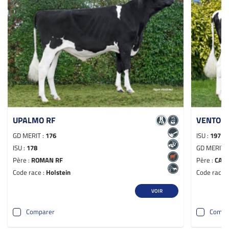
UPALMO RF
VENTO
GD MERIT :
176
ISU :
197
ISU :
178
GD MERIT 
Père :
ROMAN RF
Père :
CAP
Code race :
Holstein
Code race 
VOIR
Comparer
Compa