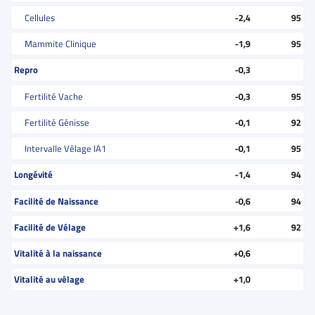
Cellules
-2,4
95
Mammite Clinique
-1,9
95
Repro
-0,3
Fertilité Vache
-0,3
95
Fertilité Génisse
-0,1
92
Intervalle Vêlage IA1
-0,1
95
Longévité
-1,4
94
Facilité de Naissance
-0,6
94
Facilité de Vélage
+1,6
92
Vitalité à la naissance
+0,6
Vitalité au vêlage
+1,0