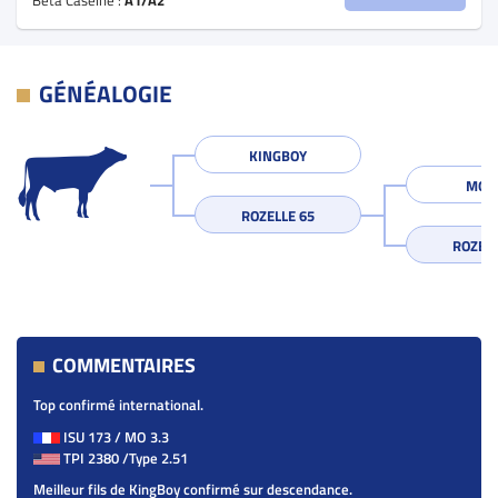
GÉNÉALOGIE
KINGBOY
MOG
ROZELLE 65
ROZELL
COMMENTAIRES
Top confirmé international.
ISU 173 / MO 3.3
TPI 2380 /Type 2.51
Meilleur fils de KingBoy confirmé sur descendance.