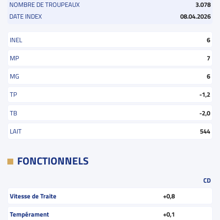
NOMBRE DE TROUPEAUX
3.078
DATE INDEX
08.04.2026
INEL
6
MP
7
MG
6
TP
-1,2
TB
-2,0
LAIT
544
FONCTIONNELS
CD
Vitesse de Traite
+0,8
Tempérament
+0,1