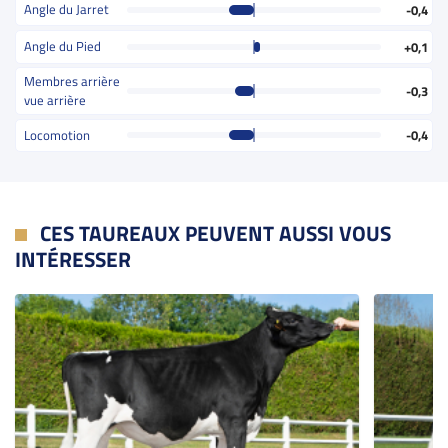
Angle du Jarret
-0,4
Angle du Pied
+0,1
Membres arrière
-0,3
vue arrière
Locomotion
-0,4
CES TAUREAUX PEUVENT AUSSI VOUS
INTÉRESSER