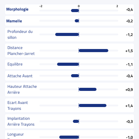
-2
0
2
Morphologie
-0,4
Mamelle
-0,2
Profondeur du
-1,2
sillon
Distance
+1,5
Plancher-Jarret
Equilibre
-1,1
Attache Avant
-0,4
Hauteur Attache
+0,9
Arrière
Ecart Avant
+1,4
Trayons
Implantation
-0,3
Arrière Trayons
Longueur
-1,0