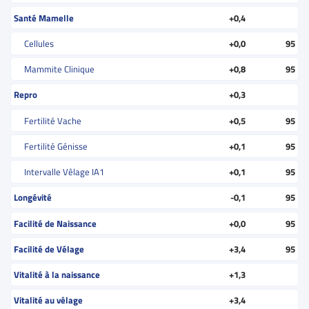
Santé Mamelle
+0,4
Cellules
+0,0
95
Mammite Clinique
+0,8
95
Repro
+0,3
Fertilité Vache
+0,5
95
Fertilité Génisse
+0,1
95
Intervalle Vêlage IA1
+0,1
95
Longévité
-0,1
95
Facilité de Naissance
+0,0
95
Facilité de Vélage
+3,4
95
Vitalité à la naissance
+1,3
Vitalité au vêlage
+3,4