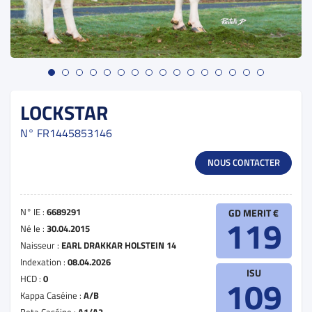
LOCKSTAR
N°
FR1445853146
NOUS CONTACTER
N° IE :
6689291
GD MERIT €
119
Né le :
30.04.2015
Naisseur :
EARL DRAKKAR HOLSTEIN 14
Indexation :
08.04.2026
ISU
HCD :
0
109
Kappa Caséine :
A/B
Beta Caséine :
A1/A2