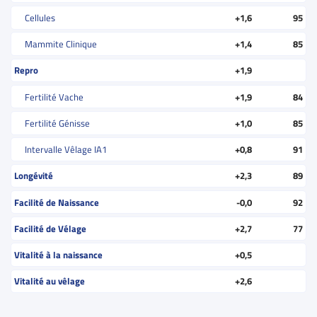
Cellules
+1,6
95
Mammite Clinique
+1,4
85
Repro
+1,9
Fertilité Vache
+1,9
84
Fertilité Génisse
+1,0
85
Intervalle Vêlage IA1
+0,8
91
Longévité
+2,3
89
Facilité de Naissance
-0,0
92
Facilité de Vélage
+2,7
77
Vitalité à la naissance
+0,5
Vitalité au vêlage
+2,6