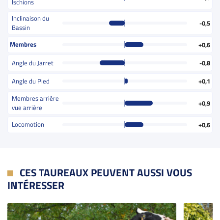
Ischions
Inclinaison du
-0,5
Bassin
Membres
+0,6
Angle du Jarret
-0,8
Angle du Pied
+0,1
Membres arrière
+0,9
vue arrière
Locomotion
+0,6
CES TAUREAUX PEUVENT AUSSI VOUS
INTÉRESSER