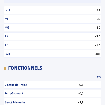
INEL
47
MP
38
MG
30
TP
+3,0
TB
+1,6
LAIT
381
FONCTIONNELS
CD
Vitesse de Traite
-0,4
Tempérament
+0,0
Santé Mamelle
+1,7