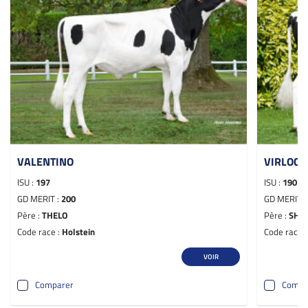
VALENTINO
VIRLOCK
ISU :
197
ISU :
190
GD MERIT :
200
GD MERIT 
Père :
THELO
Père :
SHE
Code race :
Holstein
Code race 
VOIR
Comparer
Compa