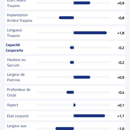
Ecart Avant
+0,9
Trayons
Implantation
-0,8
Arrière Trayons
Longueur
+1,8
Trayons
Capacité
-0,2
Corporelle
Hauteur au
-0,2
Sacrum
Largeur de
+0,9
Poitrine
Profondeur de
-0,4
Corps
Aspect
+0,1
Etat corporel
+1,7
Largeur aux
-1,0