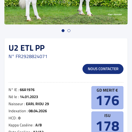
U2 ETL PP
N°
FR2928824071
NOUS CONTACTER
N° IE :
66A1976
GD MERIT €
176
Né le :
14.01.2023
Naisseur :
EARL RIOU 29
Indexation :
08.04.2026
ISU
HCD :
0
178
Kappa Caséine :
A/B
Beta Caséine :
A2/A2