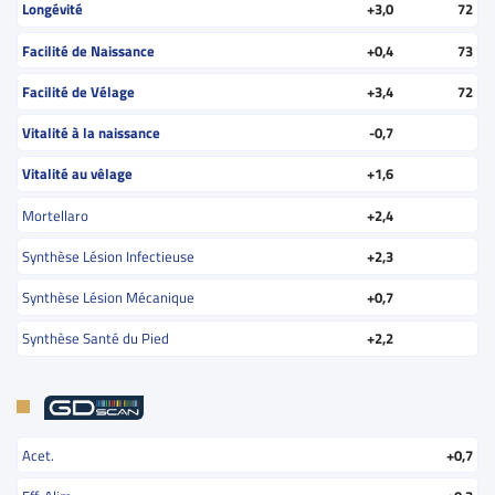
Longévité
+3,0
72
Facilité de Naissance
+0,4
73
Facilité de Vélage
+3,4
72
Vitalité à la naissance
-0,7
Vitalité au vêlage
+1,6
Mortellaro
+2,4
Synthèse Lésion Infectieuse
+2,3
Synthèse Lésion Mécanique
+0,7
Synthèse Santé du Pied
+2,2
Acet.
+0,7