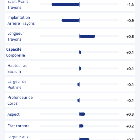
Ecart Avant
-1,4
Trayons
Implantation
-0,9
Arrière Trayons
Longueur
+0,8
Trayons
Capacité
+0,1
Corporelle
Hauteur au
+0,1
Sacrum
Largeur de
-0,1
Poitrine
Profondeur de
-0,1
Corps
Aspect
+0,3
Etat corporel
+0,2
Largeur aux
+0,5