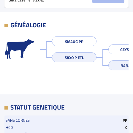
GÉNÉALOGIE
SMAUG PP
GEYSER
SAXO P ETL
NANA P
STATUT GENETIQUE
SANS CORNES
PP
HCD
0