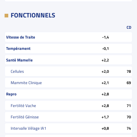
FONCTIONNELS
CD
Vitesse de Traite
-1,4
Tempérament
-0,1
Santé Mamelle
+2,2
Cellules
+2,0
78
Mammite Clinique
+2,1
69
Repro
+2,8
Fertilité Vache
+2,8
71
Fertilité Génisse
+1,7
70
Intervalle Vêlage IA1
+0,8
74