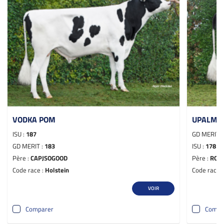
VODKA POM
UPALMO
ISU :
187
GD MERIT 
GD MERIT :
183
ISU :
178
Père :
CAPJSOGOOD
Père :
ROM
Code race :
Holstein
Code race 
VOIR
Comparer
Compa