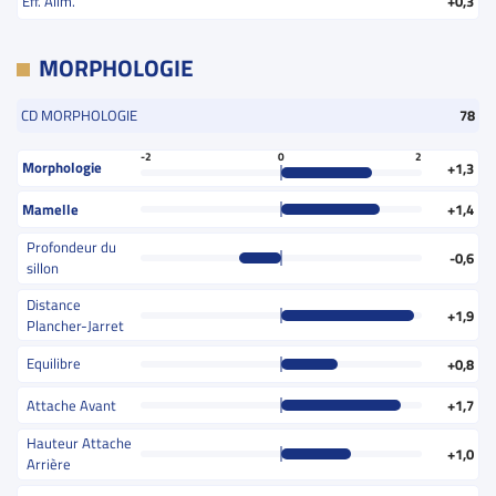
Eff. Alim.
+0,3
MORPHOLOGIE
CD MORPHOLOGIE
78
-2
0
2
Morphologie
+1,3
Mamelle
+1,4
Profondeur du
-0,6
sillon
Distance
+1,9
Plancher-Jarret
Equilibre
+0,8
Attache Avant
+1,7
Hauteur Attache
+1,0
Arrière