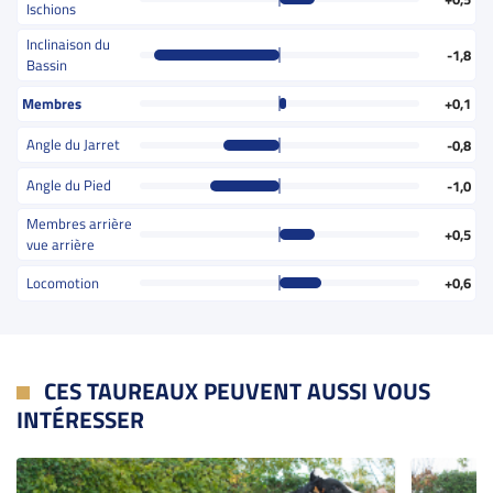
Ischions
Inclinaison du
-1,8
Bassin
Membres
+0,1
Angle du Jarret
-0,8
Angle du Pied
-1,0
Membres arrière
+0,5
vue arrière
Locomotion
+0,6
CES TAUREAUX PEUVENT AUSSI VOUS
INTÉRESSER