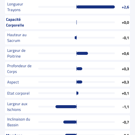
Longueur
+2,6
Trayons
Capacité
+0,0
Corporelle
Hauteur au
-0,1
Sacrum
Largeur de
+0,6
Poitrine
Profondeur de
+0,3
Corps
Aspect
+0,3
Etat corporel
+0,1
Largeur aux
-1,1
Ischions
Inclinaison du
-0,7
Bassin