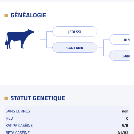
GÉNÉALOGIE
JEDI SSI
KING
SANTANA
SANGA
STATUT GENETIQUE
SANS CORNES
non
HCD
0
KAPPA CASÉINE
A/B
BETA CASÉINE
A1/A2