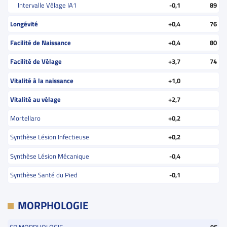
Intervalle Vêlage IA1
-0,1
89
Longévité
+0,4
76
Facilité de Naissance
+0,4
80
Facilité de Vélage
+3,7
74
Vitalité à la naissance
+1,0
Vitalité au vêlage
+2,7
Mortellaro
+0,2
Synthèse Lésion Infectieuse
+0,2
Synthèse Lésion Mécanique
-0,4
Synthèse Santé du Pied
-0,1
MORPHOLOGIE