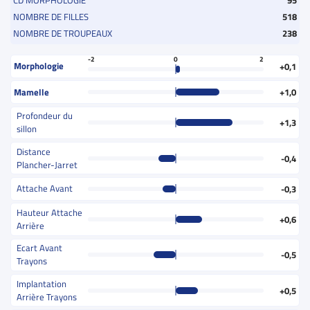
CD MORPHOLOGIE
95
NOMBRE DE FILLES
518
NOMBRE DE TROUPEAUX
238
-2
0
2
Morphologie
+0,1
Mamelle
+1,0
Profondeur du
+1,3
sillon
Distance
-0,4
Plancher-Jarret
Attache Avant
-0,3
Hauteur Attache
+0,6
Arrière
Ecart Avant
-0,5
Trayons
Implantation
+0,5
Arrière Trayons