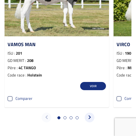
VAMOS MAN
VIRCO 
ISU :
201
ISU :
190
GD MERIT :
208
GD MERIT 
Père :
4C TANGO
Père :
MIR
Code race :
Holstein
Code race 
VOIR
Comparer
Compa