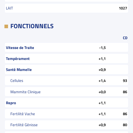
LAIT
1027
FONCTIONNELS
CD
Vitesse de Traite
-1,5
Tempérament
+1,1
Santé Mamelle
+0,9
Cellules
+1,4
93
Mammite Clinique
+0,0
86
Repro
+1,1
Fertilité Vache
+1,1
86
Fertilité Génisse
+0,9
80