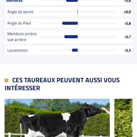
Membres
-0,6
Angle du Jarret
+0,0
Angle du Pied
-0,8
Membres arrière
-0,7
vue arrière
Locomotion
-0,3
CES TAUREAUX PEUVENT AUSSI VOUS
INTÉRESSER