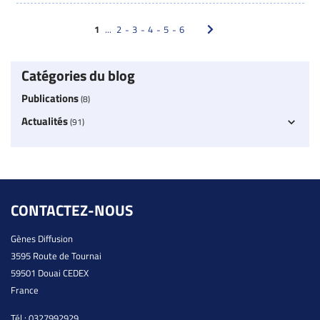
1
...
2
3
4
5
6
Catégories du blog
Publications
(8)
Actualités
(91)
CONTACTEZ-NOUS
Gènes Diffusion
3595 Route de Tournai
59501 Douai CEDEX
France
Tél :
0327992929