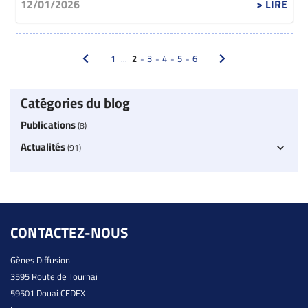
12/01/2026
> LIRE
1
...
2
3
4
5
6
Catégories du blog
Publications
(8)
Actualités
(91)
CONTACTEZ-NOUS
Gènes Diffusion
3595 Route de Tournai
59501 Douai CEDEX