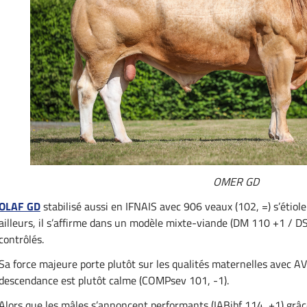
OMER GD
OLAF GD
stabilisé aussi en IFNAIS avec 906 veaux (102, =) s’étiole
ailleurs, il s’affirme dans un modèle mixte-viande (DM 110 +1 / DS
contrôlés.
Sa force majeure porte plutôt sur les qualités maternelles avec AV
descendance est plutôt calme (COMPsev 101, -1).
Alors que les mâles s’annoncent performants (IABjbf 114, +1) grâc