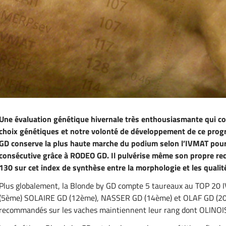
Une évaluation génétique hivernale très enthousiasmante qui co
choix génétiques et notre volonté de développement de ce prog
GD conserve la plus haute marche du podium selon l’IVMAT pour
consécutive grâce à RODEO GD. Il pulvérise même son propre reco
130 sur cet index de synthèse entre la morphologie et les qualit
Plus globalement, la Blonde by GD compte 5 taureaux au TOP 2
(5ème) SOLAIRE GD (12ème), NASSER GD (14ème) et OLAF GD (20èm
recommandés sur les vaches maintiennent leur rang dont OLINOI