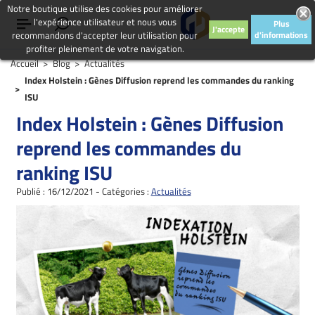
Notre boutique utilise des cookies pour améliorer
l'expérience utilisateur et nous vous
Plus
J'accepte
recommandons d'accepter leur utilisation pour
d'informations
profiter pleinement de votre navigation.
Accueil
Blog
Actualités
Index Holstein : Gènes Diffusion reprend les commandes du ranking
ISU
Index Holstein : Gènes Diffusion
reprend les commandes du
ranking ISU
Publié : 16/12/2021 - Catégories :
Actualités