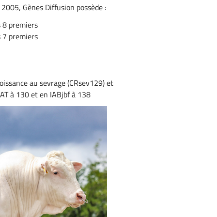
e 2005, Gènes Diffusion possède :
s 8 premiers
s 7 premiers
oissance au sevrage (CRsev129) et
MAT à 130 et en IABjbf à 138