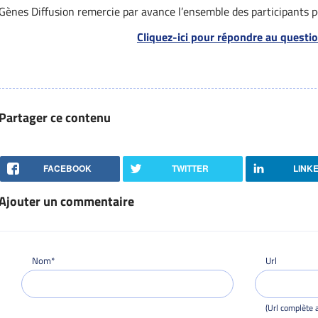
Gènes Diffusion remercie par avance l’ensemble des participants p
Cliquez-ici pour répondre au questio
Partager ce contenu
FACEBOOK
TWITTER
LINK
Ajouter un commentaire
Nom*
Url
(Url complète a