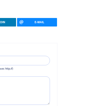
EDIN
E-MAIL
vec http://)