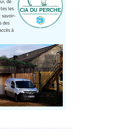
ui, de
utes les
 savoir-
s des
accès à