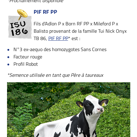
*Prochainement disponible
PIF RF PP
Fils d’Adlon P x Born RF PP x Mileford P x
Balisto provenant de la famille Tui Nick Onyx
TB 86,
PIF RF PP
* est :
N°3 ex-aequo des homozygotes Sans Cornes
Facteur rouge
Profil Robot
*Semence utilisée en tant que Père à taureaux