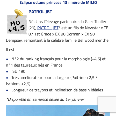
Eclipse octane princess 13 : mère de MILIO
PATROL JBT
Né dans l’élevage partenaire du Gaec Toullec
(29),
PATROL JBT
* est un fils de Newstar x TB
87 1st Grade x EX 90 Dorman x EX 90
Dempsey, remontant à la célèbre famille Bellwood menthe.
Il est :
N°2 du ranking français pour la morphologie (+4,5) et
n°1 des taureaux nés en France
ISU 190
Très améliorateur pour la largeur (Poitrine +2,5 /
Ischions +2,9)
Longueur de trayons et Inclinaison de bassin idéales
*Disponible en semence sexée au 1er janvier