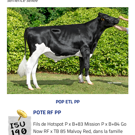
semence sexée
POP ETL PP
POTE RF PP
Fils de Hotspot P x B+83 Mission P x B+84 Go
Now RF x TB 85 Malvoy Red, dans la famille