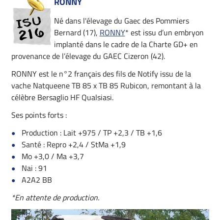
RONNY
Né dans l'élevage du Gaec des Pommiers
Bernard (17),
RONNY
* est issu d’un embryon
implanté dans le cadre de la Charte GD+ en
provenance de l’élevage du GAEC Cizeron (42).
RONNY est le n°2 français des fils de Notify issu de la
vache Natqueene TB 85 x TB 85 Rubicon, remontant à la
célèbre Bersaglio HF Qualsiasi.
Ses points forts :
Production : Lait +975 / TP +2,3 / TB +1,6
Santé : Repro +2,4 / StMa +1,9
Mo +3,0 / Ma +3,7
Nai : 91
A2A2 BB
*En attente de production.